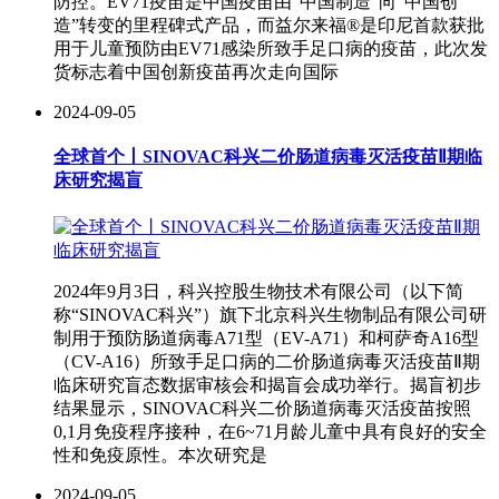
防控。EV71疫苗是中国疫苗由“中国制造”向“中国创
造”转变的里程碑式产品，而益尔来福®是印尼首款获批
用于儿童预防由EV71感染所致手足口病的疫苗，此次发
货标志着中国创新疫苗再次走向国际
2024-09-05
全球首个丨SINOVAC科兴二价肠道病毒灭活疫苗Ⅱ期临
床研究揭盲
2024年9月3日，科兴控股生物技术有限公司（以下简
称“SINOVAC科兴”）旗下北京科兴生物制品有限公司研
制用于预防肠道病毒A71型（EV-A71）和柯萨奇A16型
（CV-A16）所致手足口病的二价肠道病毒灭活疫苗Ⅱ期
临床研究盲态数据审核会和揭盲会成功举行。揭盲初步
结果显示，SINOVAC科兴二价肠道病毒灭活疫苗按照
0,1月免疫程序接种，在6~71月龄儿童中具有良好的安全
性和免疫原性。本次研究是
2024-09-05