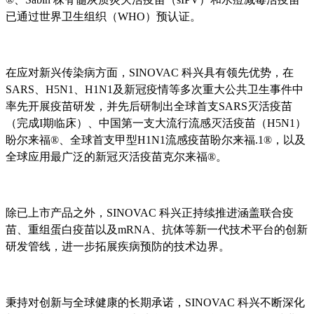
已通过世界卫生组织（WHO）预认证。
在应对新兴传染病方面，SINOVAC 科兴具有领先优势，在
SARS、H5N1、H1N1及新冠疫情等多次重大公共卫生事件中
率先开展疫苗研发，并先后研制出全球首支SARS灭活疫苗
（完成I期临床）、中国第一支大流行流感灭活疫苗（H5N1）
盼尔来福®、全球首支甲型H1N1流感疫苗盼尔来福.1®，以及
全球应用最广泛的新冠灭活疫苗克尔来福®。
除已上市产品之外，SINOVAC 科兴正持续推进涵盖联合疫
苗、重组蛋白疫苗以及mRNA、抗体等新一代技术平台的创新
研发管线，进一步拓展疾病预防的技术边界。
秉持对创新与全球健康的长期承诺，SINOVAC 科兴不断深化