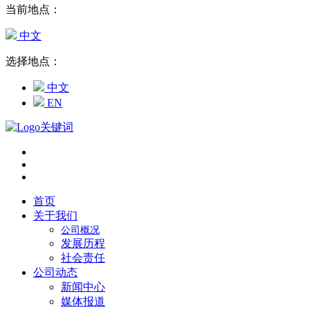
当前地点：
中文
选择地点：
中文
EN
首页
关于我们
公司概况
发展历程
社会责任
公司动态
新闻中心
媒体报道