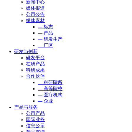
新闻中心
媒体报道
公司公告
媒体素材
— 标志
— 产品
— 研发生产
— 厂区
研发与创新
研发平台
在研产品
科研成果
合作伙伴
— 科研院所
— 高等院校
— 医疗机构
— 企业
产品与服务
公司产品
国际业务
信息公示
产品咨询