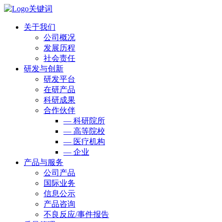
关于我们
公司概况
发展历程
社会责任
研发与创新
研发平台
在研产品
科研成果
合作伙伴
— 科研院所
— 高等院校
— 医疗机构
— 企业
产品与服务
公司产品
国际业务
信息公示
产品咨询
不良反应/事件报告