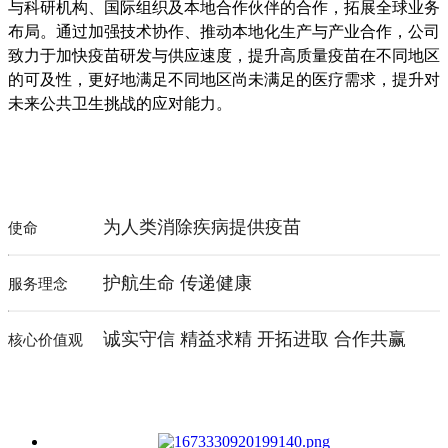
与科研机构、国际组织及本地合作伙伴的合作，拓展全球业务
布局。通过加强技术协作、推动本地化生产与产业合作，公司
致力于加快疫苗研发与供应速度，提升高质量疫苗在不同地区
的可及性，更好地满足不同地区尚未满足的医疗需求，提升对
未来公共卫生挑战的应对能力。
为人类消除疾病提供疫苗
使命
护航生命 传递健康
服务理念
诚实守信 精益求精 开拓进取 合作共赢
核心价值观