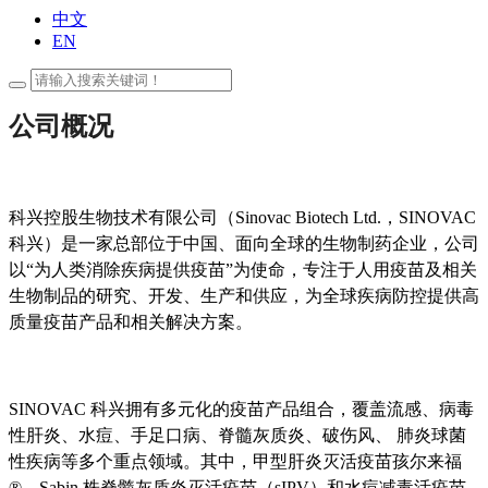
中文
EN
公司概况
科兴控股生物技术有限公司（Sinovac Biotech Ltd.，SINOVAC
科兴）是一家总部位于中国、面向全球的生物制药企业，公司
以“为人类消除疾病提供疫苗”为使命，专注于人用疫苗及相关
生物制品的研究、开发、生产和供应，为全球疾病防控提供高
质量疫苗产品和相关解决方案。
SINOVAC 科兴拥有多元化的疫苗产品组合，覆盖流感、病毒
性肝炎、水痘、手足口病、脊髓灰质炎、破伤风、 肺炎球菌
性疾病等多个重点领域。其中，甲型肝炎灭活疫苗孩尔来福
®、Sabin 株脊髓灰质炎灭活疫苗（sIPV）和水痘减毒活疫苗