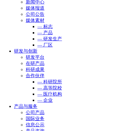
新闻中心
媒体报道
公司公告
媒体素材
— 标志
— 产品
— 研发生产
— 厂区
研发与创新
研发平台
在研产品
科研成果
合作伙伴
— 科研院所
— 高等院校
— 医疗机构
— 企业
产品与服务
公司产品
国际业务
信息公示
产品咨询