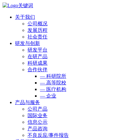
关于我们
公司概况
发展历程
社会责任
研发与创新
研发平台
在研产品
科研成果
合作伙伴
— 科研院所
— 高等院校
— 医疗机构
— 企业
产品与服务
公司产品
国际业务
信息公示
产品咨询
不良反应/事件报告