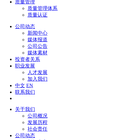
质量管理
质量管理体系
质量认证
公司动态
新闻中心
媒体报道
公司公告
媒体素材
投资者关系
职业发展
人才发展
加入我们
中文
EN
联系我们
关于我们
公司概况
发展历程
社会责任
公司动态