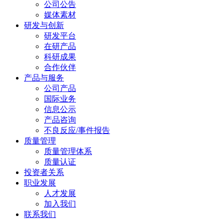
公司公告
媒体素材
研发与创新
研发平台
在研产品
科研成果
合作伙伴
产品与服务
公司产品
国际业务
信息公示
产品咨询
不良反应/事件报告
质量管理
质量管理体系
质量认证
投资者关系
职业发展
人才发展
加入我们
联系我们