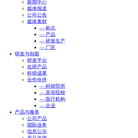
新闻中心
媒体报道
公司公告
媒体素材
— 标志
— 产品
— 研发生产
— 厂区
研发与创新
研发平台
在研产品
科研成果
合作伙伴
— 科研院所
— 高等院校
— 医疗机构
— 企业
产品与服务
公司产品
国际业务
信息公示
产品咨询