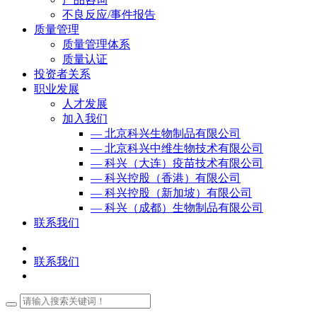
不良反应/事件报告
质量管理
质量管理体系
质量认证
投资者关系
职业发展
人才发展
加入我们
— 北京科兴生物制品有限公司
— 北京科兴中维生物技术有限公司
— 科兴（大连）疫苗技术有限公司
— 科兴控股（香港）有限公司
— 科兴控股（新加坡）有限公司
— 科兴（成都）生物制品有限公司
联系我们
联系我们