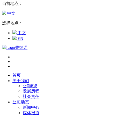
当前地点：
中文
选择地点：
中文
EN
首页
关于我们
公司概况
发展历程
社会责任
公司动态
新闻中心
媒体报道