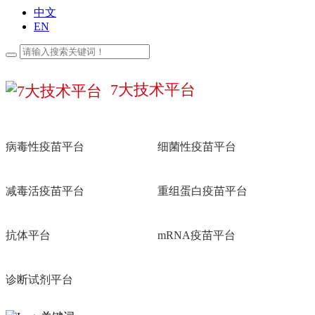
中文
EN
7大技术平台
病毒性疫苗平台
细菌性疫苗平台
减毒活疫苗平台
重组蛋白疫苗平台
抗体平台
mRNA疫苗平台
诊断试剂平台