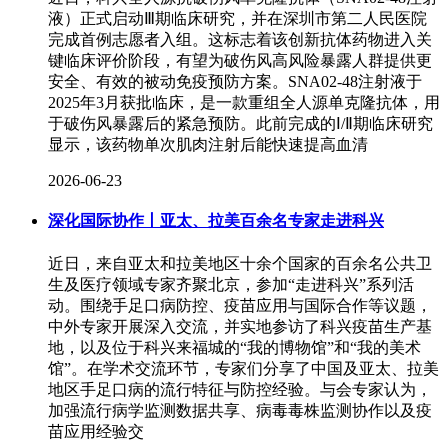
液）正式启动Ⅲ期临床研究，并在深圳市第二人民医院
完成首例志愿者入组。这标志着该创新抗体药物进入关
键临床评价阶段，有望为破伤风高风险暴露人群提供更
安全、有效的被动免疫预防方案。SNA02-48注射液于
2025年3月获批临床，是一款重组全人源单克隆抗体，用
于破伤风暴露后的紧急预防。此前完成的Ⅰ/Ⅱ期临床研究
显示，该药物单次肌肉注射后能快速提高血清
2026-06-23
深化国际协作丨亚太、拉美百余名专家走进科兴
近日，来自亚太和拉美地区十余个国家的百余名公共卫
生及医疗领域专家齐聚北京，参加“走进科兴”系列活
动。围绕手足口病防控、疫苗应用与国际合作等议题，
中外专家开展深入交流，并实地参访了科兴疫苗生产基
地，以及位于科兴来福城的“我的博物馆”和“我的美术
馆”。在学术交流环节，专家们分享了中国及亚太、拉美
地区手足口病的流行特征与防控经验。与会专家认为，
加强流行病学监测数据共享、病毒毒株监测协作以及疫
苗应用经验交