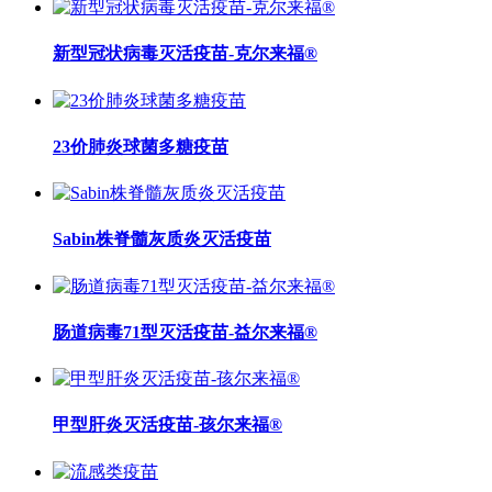
新型冠状病毒灭活疫苗-克尔来福®
23价肺炎球菌多糖疫苗
Sabin株脊髓灰质炎灭活疫苗
肠道病毒71型灭活疫苗-益尔来福®
甲型肝炎灭活疫苗-孩尔来福®