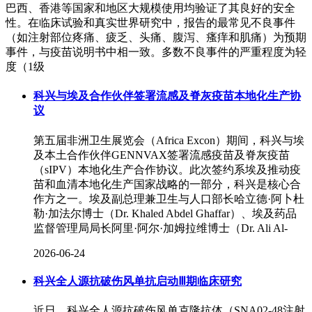
巴西、香港等国家和地区大规模使用均验证了其良好的安全
性。在临床试验和真实世界研究中，报告的最常见不良事件
（如注射部位疼痛、疲乏、头痛、腹泻、瘙痒和肌痛）为预期
事件，与疫苗说明书中相一致。多数不良事件的严重程度为轻
度（1级
科兴与埃及合作伙伴签署流感及脊灰疫苗本地化生产协
议
第五届非洲卫生展览会（Africa Excon）期间，科兴与埃
及本土合作伙伴GENNVAX签署流感疫苗及脊灰疫苗
（sIPV）本地化生产合作协议。此次签约系埃及推动疫
苗和血清本地化生产国家战略的一部分，科兴是核心合
作方之一。埃及副总理兼卫生与人口部长哈立德·阿卜杜
勒·加法尔博士（Dr. Khaled Abdel Ghaffar）、埃及药品
监督管理局局长阿里·阿尔·加姆拉维博士（Dr. Ali Al-
2026-06-24
科兴全人源抗破伤风单抗启动Ⅲ期临床研究
近日，科兴全人源抗破伤风单克隆抗体（SNA02-48注射