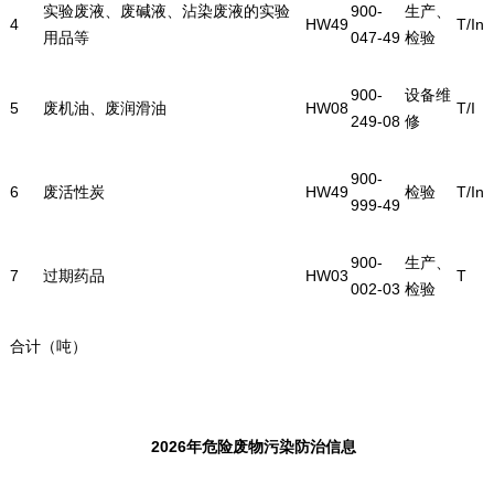
实验废液、废碱液、沾染废液的实验
900-
生产、
4
HW49
T/In
用品等
047-49
检验
900-
设备维
5
废机油、废润滑油
HW08
T/I
249-08
修
900-
6
废活性炭
HW49
检验
T/In
999-49
900-
生产、
7
过期药品
HW03
T
002-03
检验
合计（吨）
2026年危险废物污染防治信息