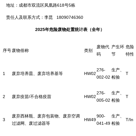
地址：成都市双流区凤凰路618号5栋
责任人及联系方式：李昆 18090746360
2025年危险废物处置统计表（全年）
废物代
产生环
危险
序号
废物俗称
类别
码
节
特性
276-
生产、
1
废弃培养皿、废弃培养基等
HW02
T
002-02
检验
276-
生产、
2
废弃疫苗/不合格疫苗
HW02
T
005-02
检验
废弃西林瓶、废弃包装物、废弃空调
900-
生产、
3
HW49
T/In
过滤网、废过滤器等
041-49
检验