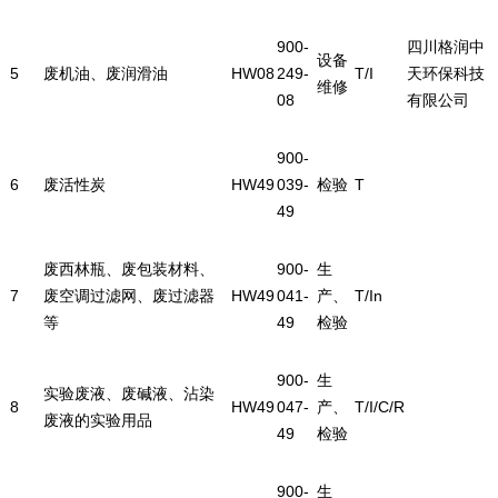
900-
四川格润中
设备
5
废机油、废润滑油
HW08
249-
T/I
天环保科技
维修
08
有限公司
900-
6
废活性炭
HW49
039-
检验
T
49
废西林瓶、废包装材料、
900-
生
7
废空调过滤网、废过滤器
HW49
041-
产、
T/In
等
49
检验
900-
生
实验废液、废碱液、沾染
8
HW49
047-
产、
T/I/C/R
废液的实验用品
49
检验
900-
生