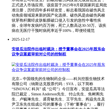
正式进入市场应用。该疫苗于2025年8月获国家药监局批
准注册，历经四年多科研攻坚，标志着我国在破伤风主
动免疫领域迎来新的国产化选择。破伤风是由破伤风梭
状芽孢杆菌经皮肤黏膜破口侵入引发的急性中毒性疾
病，全球年发病约百万例，死亡人数高达30-50万。该疾
病在无医疗干预时病死率近乎100%，即便经规范
2025-12-17
安提瓜法院作出临时裁决：授予董事会在2025年股东会
议争议案庭审前对公司的控制权
北京-- 中国领先的生物制药企业——科兴控股生物技术
有限公司（纳斯达克股票代码：SVA，以下简称
“SINOVAC 科兴” 或 “公司”）今日宣布，安提瓜高等法
院已裁定，Simon Anderson先生、付山先生、焦树阁先
生、卢毓琳先生、裘育敏先生、王宇先生、阎焱先生及
尹卫东先生组成公司的董事会（下称"董事会"），履行