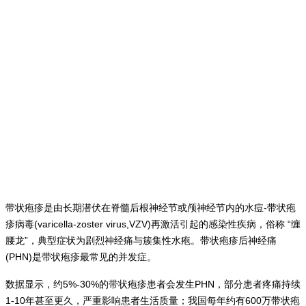
带状疱疹是由长期潜伏在脊髓后根神经节或颅神经节内的水痘-带状疱
疹病毒(varicella-zoster virus,VZV)再激活引起的感染性疾病，俗称 “缠
腰龙”，典型症状为剧烈神经痛与簇集性水疱。带状疱疹后神经痛
(PHN)是带状疱疹最常见的并发症。
数据显示，约5%-30%的带状疱疹患者会发生PHN，部分患者疼痛持续
1-10年甚至更久，严重影响患者生活质量；我国每年约有600万带状疱