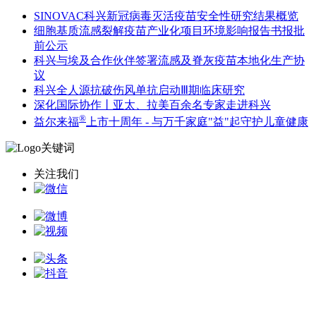
SINOVAC科兴新冠病毒灭活疫苗安全性研究结果概览
细胞基质流感裂解疫苗产业化项目环境影响报告书报批
前公示
科兴与埃及合作伙伴签署流感及脊灰疫苗本地化生产协
议
科兴全人源抗破伤风单抗启动Ⅲ期临床研究
深化国际协作丨亚太、拉美百余名专家走进科兴
®
益尔来福
上市十周年 - 与万千家庭"益"起守护儿童健康
关注我们