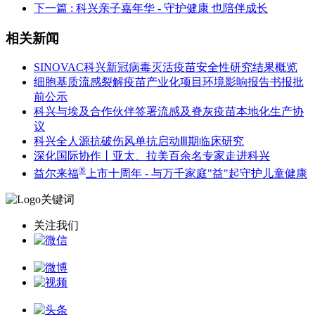
下一篇
: 科兴亲子嘉年华 - 守护健康 也陪伴成长
相关新闻
SINOVAC科兴新冠病毒灭活疫苗安全性研究结果概览
细胞基质流感裂解疫苗产业化项目环境影响报告书报批
前公示
科兴与埃及合作伙伴签署流感及脊灰疫苗本地化生产协
议
科兴全人源抗破伤风单抗启动Ⅲ期临床研究
深化国际协作丨亚太、拉美百余名专家走进科兴
®
益尔来福
上市十周年 - 与万千家庭"益"起守护儿童健康
关注我们