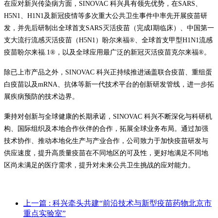
在应对新兴传染病方面，SINOVAC 科兴具有领先优势，在SARS、
H5N1、H1N1及新冠疫情等多次重大公共卫生事件中率先开展疫苗研
发，并先后研制出全球首支SARS灭活疫苗（完成I期临床）、中国第一
支大流行流感灭活疫苗（H5N1）盼尔来福®、全球首支甲型H1N1流感
疫苗盼尔来福.1®，以及全球应用最广泛的新冠灭活疫苗克尔来福®。
除已上市产品之外，SINOVAC 科兴正持续推进涵盖联合疫苗、重组蛋
白疫苗以及mRNA、抗体等新一代技术平台的创新研发管线，进一步拓
展疾病预防的技术边界。
秉持对创新与全球健康的长期承诺，SINOVAC 科兴不断深化与科研机
构、国际组织及本地合作伙伴的合作，拓展全球业务布局。通过加强
技术协作、推动本地化生产与产业合作，公司致力于加快疫苗研发与
供应速度，提升高质量疫苗在不同地区的可及性，更好地满足不同地
区尚未满足的医疗需求，提升对未来公共卫生挑战的应对能力。
上一篇
: 科兴牵头共建“前沿技术与新型疫苗药物北京市
重点实验室”