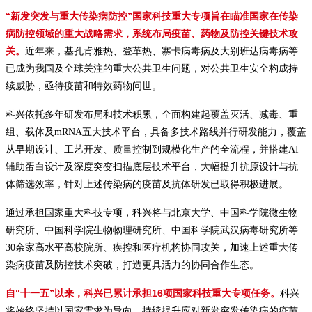
“新发突发与重大传染病防控”国家科技重大专项旨在瞄准国家在传染
病防控领域的重大战略需求，系统布局疫苗、药物及防控关键技术攻
关。
近年来，基孔肯雅热、登革热、寨卡病毒病及大别班达病毒病等
已成为我国及全球关注的重大公共卫生问题，对公共卫生安全构成持
续威胁，亟待疫苗和特效药物问世。
科兴依托多年研发布局和技术积累，全面构建起覆盖灭活、减毒、重
组、载体及mRNA五大技术平台，具备多技术路线并行研发能力，覆盖
从早期设计、工艺开发、质量控制到规模化生产的全流程，并搭建AI
辅助蛋白设计及深度突变扫描底层技术平台，大幅提升抗原设计与抗
体筛选效率，针对上述传染病的疫苗及抗体研发已取得积极进展。
通过承担国家重大科技专项，科兴将与北京大学、中国科学院微生物
研究所、中国科学院生物物理研究所、中国科学院武汉病毒研究所等
30余家高水平高校院所、疾控和医疗机构协同攻关，加速上述重大传
染病疫苗及防控技术突破，打造更具活力的协同合作生态。
自“十一五”以来，科兴已累计承担16项国家科技重大专项任务。
科兴
将始终坚持以国家需求为导向，持续提升应对新发突发传染病的疫苗