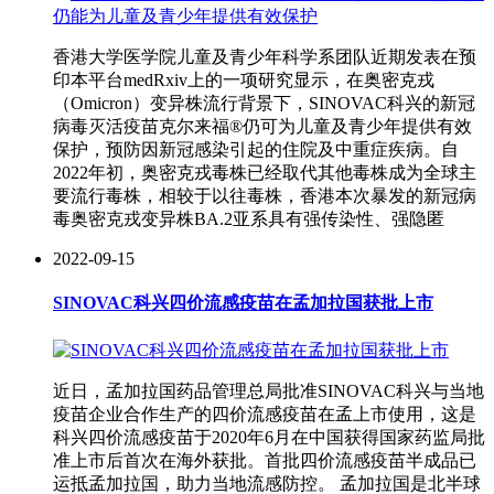
香港大学医学院儿童及青少年科学系团队近期发表在预
印本平台medRxiv上的一项研究显示，在奥密克戎
（Omicron）变异株流行背景下，SINOVAC科兴的新冠
病毒灭活疫苗克尔来福®仍可为儿童及青少年提供有效
保护，预防因新冠感染引起的住院及中重症疾病。自
2022年初，奥密克戎毒株已经取代其他毒株成为全球主
要流行毒株，相较于以往毒株，香港本次暴发的新冠病
毒奥密克戎变异株BA.2亚系具有强传染性、强隐匿
2022-09-15
SINOVAC科兴四价流感疫苗在孟加拉国获批上市
近日，孟加拉国药品管理总局批准SINOVAC科兴与当地
疫苗企业合作生产的四价流感疫苗在孟上市使用，这是
科兴四价流感疫苗于2020年6月在中国获得国家药监局批
准上市后首次在海外获批。首批四价流感疫苗半成品已
运抵孟加拉国，助力当地流感防控。 孟加拉国是北半球