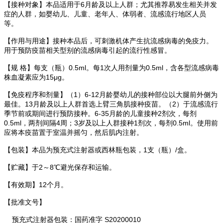
【接种对象】本品适用于6月龄及以上人群；尤其推荐易发生相关并发
症的人群，如婴幼儿、儿童、老年人、体弱者、流感流行地区人员
等。
【作用与用途】接种本品后，可刺激机体产生抗流感病毒的免疫力。
用于预防疫苗相关型别的流感病毒引起的流行性感冒。
【规 格】每支（瓶）0.5ml。每1次人用剂量为0.5ml，含各型流感病毒
株血凝素应为15μg。
【免疫程序和剂量】（1）6-12月龄婴幼儿的接种部位以大腿前外侧为
最佳。13月龄及以上人群首选上臂三角肌接种疫苗。（2）于流感流行
季节前或期间进行预防接种。6-35月龄的儿童接种2剂次，每剂
0.5ml，两剂间隔4周；3岁及以上人群接种1剂次，每剂0.5ml。使用前
应将本疫苗置于室温并摇匀，然后肌内注射。
【包装】本品为预充式注射器或西林瓶包装，1支（瓶）/盒。
【贮藏】于2～8℃避光保存和运输。
【有效期】12个月。
【批准文号】
预充式注射器包装：国药准字 S20200010