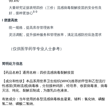
99.4%
大量研究证据表明四价（三价）流感病毒裂解疫苗的安全性良
8-9
好，接种更放心
l 便捷高效
统一规格，提高库存管理效率
灵活调配，提升接种服务和管理效率，满足流感防控应急需求
（仅供医学药学专业人士参考）
简明处方信息
【药品名称】通用名称：四价流感病毒裂解疫苗
【成分和性状】本品系用世界卫生组织(WHO)推荐的甲型和乙型流行
性感冒(简称流感)病毒株，分别接种鸡胚，经培养、收获病毒液、病毒
灭活、纯化、裂解后制成，为微乳白色液体。
有效成分：当年使用的各型流感病毒株血凝素。辅料：氯化钠、磷酸
氢二钠、磷酸二氢钠。