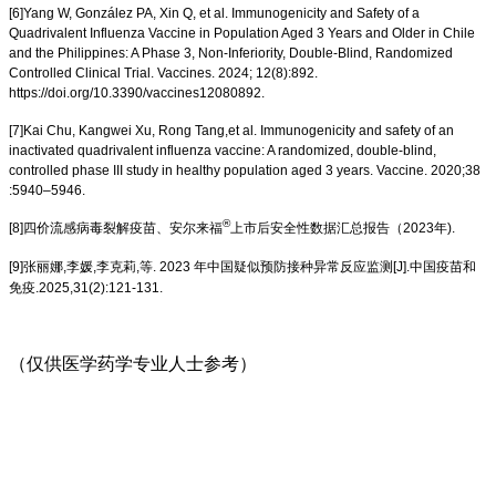
[6]Yang W, González PA, Xin Q, et al. Immunogenicity and Safety of a
Quadrivalent Influenza Vaccine in Population Aged 3 Years and Older in Chile
and the Philippines: A Phase 3, Non-Inferiority, Double-Blind, Randomized
Controlled Clinical Trial. Vaccines. 2024; 12(8):892.
https://doi.org/10.3390/vaccines12080892.
[7]Kai Chu, Kangwei Xu, Rong Tang,et al. Immunogenicity and safety of an
inactivated quadrivalent influenza vaccine: A randomized, double-blind,
controlled phase III study in healthy population aged 3 years. Vaccine. 2020;38
:5940–5946.
®
[8]四价流感病毒裂解疫苗、安尔来福
上市后安全性数据汇总报告（2023年).
[9]张丽娜,李媛,李克莉,等. 2023 年中国疑似预防接种异常反应监测[J].中国疫苗和
免疫.2025,31(2):121-131.
（仅供医学药学专业人士参考）