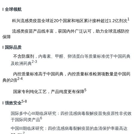
l
全球领航
1
科兴流感类疫苗全球
近20个
国家和地区累计接种超过
1.2亿剂次
流感类疫苗产品线丰富，获国内外广泛认可，助力全球流感防控
保障
l 国际品质
不含防腐剂
，内毒素、甲醛、卵清蛋白等质量标准优于中国药典
2-3
及欧洲药典
内控质量标准高于中国药典，内控质量标准检测项数量是中国药
2-4
典的2倍
5
国家
专利
纯化工艺，产品纯度更有保障
5-8
l
强效安全
国际多中心III期临床研究：四价流感病毒裂解疫苗免疫原性非劣效
6
于国际同类产品
中国III期临床研究：四价流感病毒裂解疫苗的血清保护率最高达
7