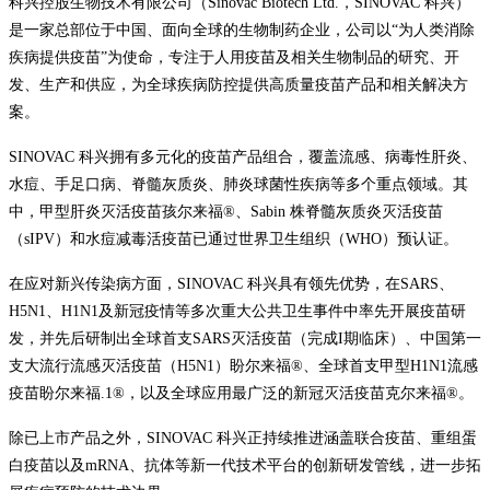
科兴控股生物技术有限公司（Sinovac Biotech Ltd.，SINOVAC 科兴）
是一家总部位于中国、面向全球的生物制药企业，公司以“为人类消除
疾病提供疫苗”为使命，专注于人用疫苗及相关生物制品的研究、开
发、生产和供应，为全球疾病防控提供高质量疫苗产品和相关解决方
案。
SINOVAC 科兴拥有多元化的疫苗产品组合，覆盖流感、病毒性肝炎、
水痘、手足口病、脊髓灰质炎、肺炎球菌性疾病等多个重点领域。其
中，甲型肝炎灭活疫苗孩尔来福®、Sabin 株脊髓灰质炎灭活疫苗
（sIPV）和水痘减毒活疫苗已通过世界卫生组织（WHO）预认证。
在应对新兴传染病方面，SINOVAC 科兴具有领先优势，在SARS、
H5N1、H1N1及新冠疫情等多次重大公共卫生事件中率先开展疫苗研
发，并先后研制出全球首支SARS灭活疫苗（完成I期临床）、中国第一
支大流行流感灭活疫苗（H5N1）盼尔来福®、全球首支甲型H1N1流感
疫苗盼尔来福.1®，以及全球应用最广泛的新冠灭活疫苗克尔来福®。
除已上市产品之外，SINOVAC 科兴正持续推进涵盖联合疫苗、重组蛋
白疫苗以及mRNA、抗体等新一代技术平台的创新研发管线，进一步拓