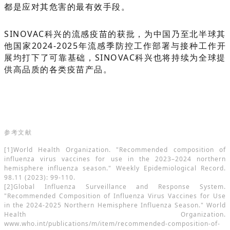
都是应对其危害的最有效手段。
SINOVAC科兴的流感疫苗的获批，为中国乃至北半球其
他国家2024-2025年流感季防控工作部署与接种工作开
展均打下了可靠基础，SINOVAC科兴也将持续为全球提
供高品质的各类疫苗产品。
参考文献
[1]World Health Organization. "Recommended composition of
influenza virus vaccines for use in the 2023–2024 northern
hemisphere influenza season." Weekly Epidemiological Record.
98.11 (2023): 99-110.
[2]Global Influenza Surveillance and Response System.
"Recommended Composition of Influenza Virus Vaccines for Use
in the 2024-2025 Northern Hemisphere Influenza Season." World
Health Organization.
www.who.int/publications/m/item/recommended-composition-of-