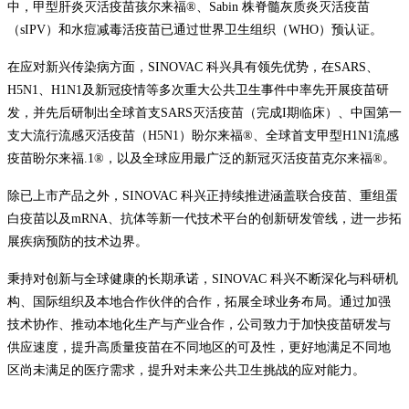
中，甲型肝炎灭活疫苗孩尔来福®、Sabin 株脊髓灰质炎灭活疫苗
（sIPV）和水痘减毒活疫苗已通过世界卫生组织（WHO）预认证。
在应对新兴传染病方面，SINOVAC 科兴具有领先优势，在SARS、
H5N1、H1N1及新冠疫情等多次重大公共卫生事件中率先开展疫苗研
发，并先后研制出全球首支SARS灭活疫苗（完成I期临床）、中国第一
支大流行流感灭活疫苗（H5N1）盼尔来福®、全球首支甲型H1N1流感
疫苗盼尔来福.1®，以及全球应用最广泛的新冠灭活疫苗克尔来福®。
除已上市产品之外，SINOVAC 科兴正持续推进涵盖联合疫苗、重组蛋
白疫苗以及mRNA、抗体等新一代技术平台的创新研发管线，进一步拓
展疾病预防的技术边界。
秉持对创新与全球健康的长期承诺，SINOVAC 科兴不断深化与科研机
构、国际组织及本地合作伙伴的合作，拓展全球业务布局。通过加强
技术协作、推动本地化生产与产业合作，公司致力于加快疫苗研发与
供应速度，提升高质量疫苗在不同地区的可及性，更好地满足不同地
区尚未满足的医疗需求，提升对未来公共卫生挑战的应对能力。