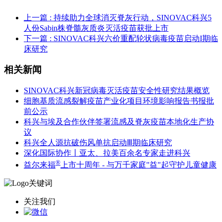
上一篇
: 持续助力全球消灭脊灰行动，SINOVAC科兴5
人份Sabin株脊髓灰质炎灭活疫苗获批上市
下一篇
: SINOVAC科兴六价重配轮状病毒疫苗启动I期临
床研究
相关新闻
SINOVAC科兴新冠病毒灭活疫苗安全性研究结果概览
细胞基质流感裂解疫苗产业化项目环境影响报告书报批
前公示
科兴与埃及合作伙伴签署流感及脊灰疫苗本地化生产协
议
科兴全人源抗破伤风单抗启动Ⅲ期临床研究
深化国际协作丨亚太、拉美百余名专家走进科兴
®
益尔来福
上市十周年 - 与万千家庭"益"起守护儿童健康
关注我们