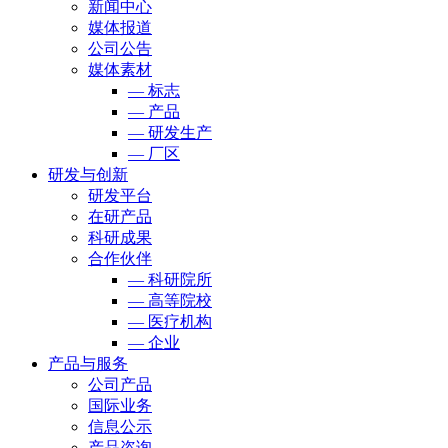
新闻中心
媒体报道
公司公告
媒体素材
— 标志
— 产品
— 研发生产
— 厂区
研发与创新
研发平台
在研产品
科研成果
合作伙伴
— 科研院所
— 高等院校
— 医疗机构
— 企业
产品与服务
公司产品
国际业务
信息公示
产品咨询