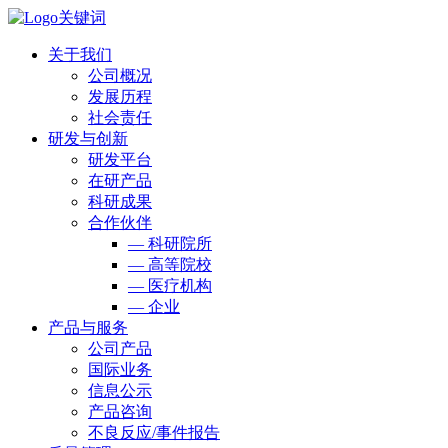
关于我们
公司概况
发展历程
社会责任
研发与创新
研发平台
在研产品
科研成果
合作伙伴
— 科研院所
— 高等院校
— 医疗机构
— 企业
产品与服务
公司产品
国际业务
信息公示
产品咨询
不良反应/事件报告