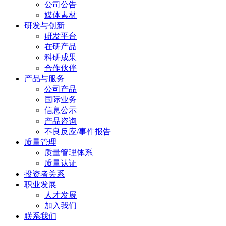
公司公告
媒体素材
研发与创新
研发平台
在研产品
科研成果
合作伙伴
产品与服务
公司产品
国际业务
信息公示
产品咨询
不良反应/事件报告
质量管理
质量管理体系
质量认证
投资者关系
职业发展
人才发展
加入我们
联系我们