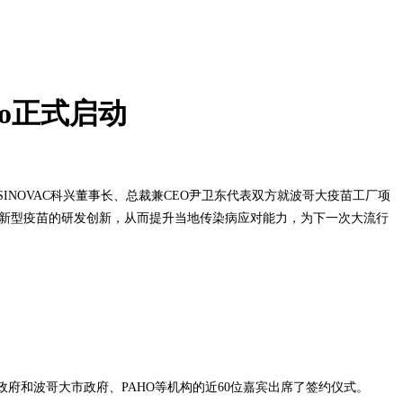
io正式启动
ez)与SINOVAC科兴董事长、总裁兼CEO尹卫东代表双方就波哥大疫苗工厂项
产及新型疫苗的研发创新，从而提升当地传染病应对能力，为下一次大流行
亚中央政府和波哥大市政府、PAHO等机构的近60位嘉宾出席了签约仪式。