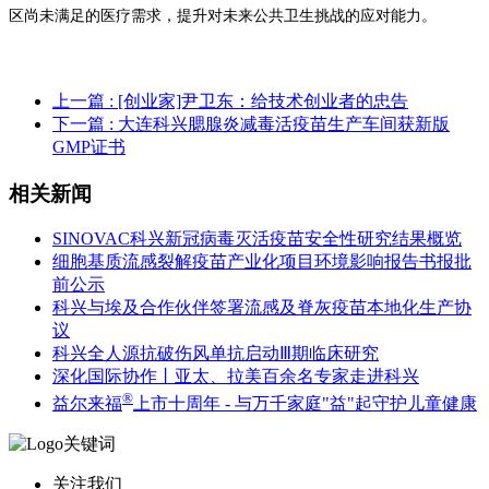
区尚未满足的医疗需求，提升对未来公共卫生挑战的应对能力。
上一篇
: [创业家]尹卫东：给技术创业者的忠告
下一篇
: 大连科兴腮腺炎减毒活疫苗生产车间获新版
GMP证书
相关新闻
SINOVAC科兴新冠病毒灭活疫苗安全性研究结果概览
细胞基质流感裂解疫苗产业化项目环境影响报告书报批
前公示
科兴与埃及合作伙伴签署流感及脊灰疫苗本地化生产协
议
科兴全人源抗破伤风单抗启动Ⅲ期临床研究
深化国际协作丨亚太、拉美百余名专家走进科兴
®
益尔来福
上市十周年 - 与万千家庭"益"起守护儿童健康
关注我们