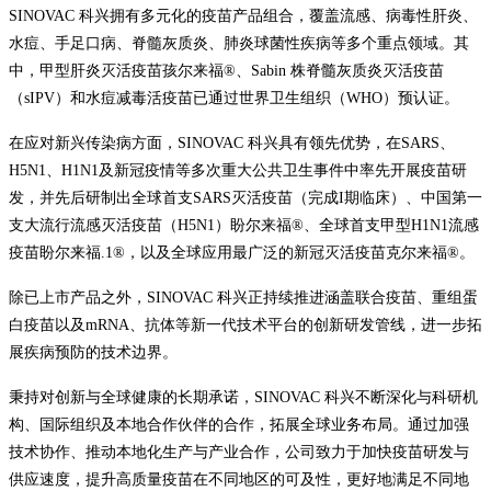
SINOVAC 科兴拥有多元化的疫苗产品组合，覆盖流感、病毒性肝炎、
水痘、手足口病、脊髓灰质炎、肺炎球菌性疾病等多个重点领域。其
中，甲型肝炎灭活疫苗孩尔来福®、Sabin 株脊髓灰质炎灭活疫苗
（sIPV）和水痘减毒活疫苗已通过世界卫生组织（WHO）预认证。
在应对新兴传染病方面，SINOVAC 科兴具有领先优势，在SARS、
H5N1、H1N1及新冠疫情等多次重大公共卫生事件中率先开展疫苗研
发，并先后研制出全球首支SARS灭活疫苗（完成I期临床）、中国第一
支大流行流感灭活疫苗（H5N1）盼尔来福®、全球首支甲型H1N1流感
疫苗盼尔来福.1®，以及全球应用最广泛的新冠灭活疫苗克尔来福®。
除已上市产品之外，SINOVAC 科兴正持续推进涵盖联合疫苗、重组蛋
白疫苗以及mRNA、抗体等新一代技术平台的创新研发管线，进一步拓
展疾病预防的技术边界。
秉持对创新与全球健康的长期承诺，SINOVAC 科兴不断深化与科研机
构、国际组织及本地合作伙伴的合作，拓展全球业务布局。通过加强
技术协作、推动本地化生产与产业合作，公司致力于加快疫苗研发与
供应速度，提升高质量疫苗在不同地区的可及性，更好地满足不同地