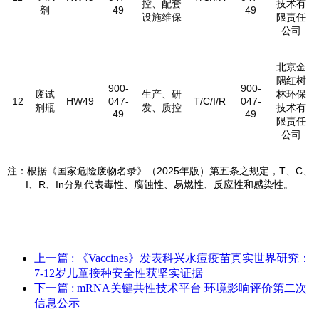
控、配套
技术有
剂
49
49
设施维保
限责任
公司
北京金
隅红树
900-
900-
废试
生产、研
林环保
12
HW49
047-
T/C/I/R
047-
剂瓶
发、质控
技术有
49
49
限责任
公司
注：根据《国家危险废物名录》（2025年版）第五条之规定，T、C、
I、R、In分别代表毒性、腐蚀性、易燃性、反应性和感染性。
上一篇
: 《Vaccines》发表科兴水痘疫苗真实世界研究：
7-12岁儿童接种安全性获坚实证据
下一篇
: mRNA关键共性技术平台 环境影响评价第二次
信息公示