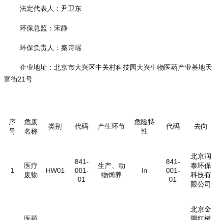
法定代表人：尹卫东
环保总监：宋静
环保负责人：秦诗瑶
企业地址：北京市大兴区中关村科技园大兴生物医药产业基地天
富街21号
序
危废
危险特
类别
代码
产生环节
代码
去向
号
名称
性
北京润
841-
841-
医疗
生产、动
泰环保
1
HW01
001-
In
001-
废物
物饲养
科技有
01
01
限公司
北京金
医药
隅红树