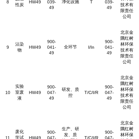
净化设施
8
HW49
039-
T
039-
性炭
技术有
49
49
限责任
公司
北京金
隅红树
900-
900-
沾染
林环保
全环节
9
HW49
041-
I/In
041-
物
技术有
49
49
限责任
公司
北京金
隅红树
实验
900-
900-
研发、质
林环保
室废
10
HW49
047-
T/C/I/R
047-
控
技术有
液
49
49
限责任
公司
北京金
生产、研
隅红树
废化
900-
900-
发、质
林环保
学试
11
HW49
047-
T/C/I/R
047-