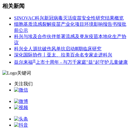
相关新闻
SINOVAC科兴新冠病毒灭活疫苗安全性研究结果概览
细胞基质流感裂解疫苗产业化项目环境影响报告书报批
前公示
科兴与埃及合作伙伴签署流感及脊灰疫苗本地化生产协
议
科兴全人源抗破伤风单抗启动Ⅲ期临床研究
深化国际协作丨亚太、拉美百余名专家走进科兴
®
益尔来福
上市十周年 - 与万千家庭"益"起守护儿童健康
关注我们