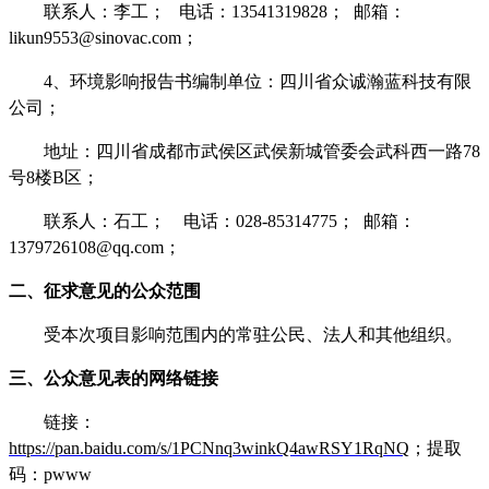
联系人：李工；
电话：
13541319828
；
邮箱：
likun9553@sinovac.com
；
4
、环境影响报告书编制单位：四川省众诚瀚蓝科技有限
公司；
地址：四川省成都市武侯区武侯新城管委会武科西一路
78
号
8
楼
B
区；
联系人：石工；
电话：
028-85314775
；
邮箱：
1379726108@qq.com
；
二、征求意见的公众范围
受本次项目影响范围内的常驻公民、法人和其他组织。
三、公众意见表的网络链接
链接
：
https://pan.baidu.com/s/1PCNnq3winkQ4awRSY1RqNQ
；
提取
码
：
pwww