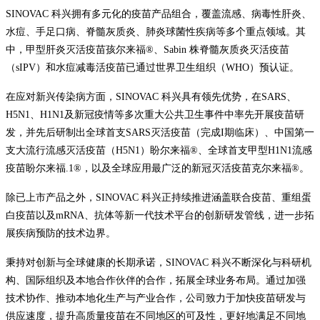
SINOVAC 科兴拥有多元化的疫苗产品组合，覆盖流感、病毒性肝炎、
水痘、手足口病、脊髓灰质炎、肺炎球菌性疾病等多个重点领域。其
中，甲型肝炎灭活疫苗孩尔来福®、Sabin 株脊髓灰质炎灭活疫苗
（sIPV）和水痘减毒活疫苗已通过世界卫生组织（WHO）预认证。
在应对新兴传染病方面，SINOVAC 科兴具有领先优势，在SARS、
H5N1、H1N1及新冠疫情等多次重大公共卫生事件中率先开展疫苗研
发，并先后研制出全球首支SARS灭活疫苗（完成I期临床）、中国第一
支大流行流感灭活疫苗（H5N1）盼尔来福®、全球首支甲型H1N1流感
疫苗盼尔来福.1®，以及全球应用最广泛的新冠灭活疫苗克尔来福®。
除已上市产品之外，SINOVAC 科兴正持续推进涵盖联合疫苗、重组蛋
白疫苗以及mRNA、抗体等新一代技术平台的创新研发管线，进一步拓
展疾病预防的技术边界。
秉持对创新与全球健康的长期承诺，SINOVAC 科兴不断深化与科研机
构、国际组织及本地合作伙伴的合作，拓展全球业务布局。通过加强
技术协作、推动本地化生产与产业合作，公司致力于加快疫苗研发与
供应速度，提升高质量疫苗在不同地区的可及性，更好地满足不同地