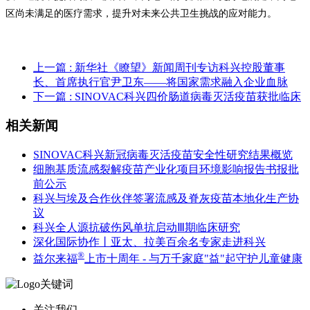
区尚未满足的医疗需求，提升对未来公共卫生挑战的应对能力。
上一篇
: 新华社《瞭望》新闻周刊专访科兴控股董事
长、首席执行官尹卫东——将国家需求融入企业血脉
下一篇
: SINOVAC科兴四价肠道病毒灭活疫苗获批临床
相关新闻
SINOVAC科兴新冠病毒灭活疫苗安全性研究结果概览
细胞基质流感裂解疫苗产业化项目环境影响报告书报批
前公示
科兴与埃及合作伙伴签署流感及脊灰疫苗本地化生产协
议
科兴全人源抗破伤风单抗启动Ⅲ期临床研究
深化国际协作丨亚太、拉美百余名专家走进科兴
®
益尔来福
上市十周年 - 与万千家庭"益"起守护儿童健康
关注我们