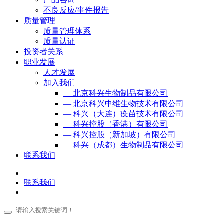
不良反应/事件报告
质量管理
质量管理体系
质量认证
投资者关系
职业发展
人才发展
加入我们
— 北京科兴生物制品有限公司
— 北京科兴中维生物技术有限公司
— 科兴（大连）疫苗技术有限公司
— 科兴控股（香港）有限公司
— 科兴控股（新加坡）有限公司
— 科兴（成都）生物制品有限公司
联系我们
联系我们