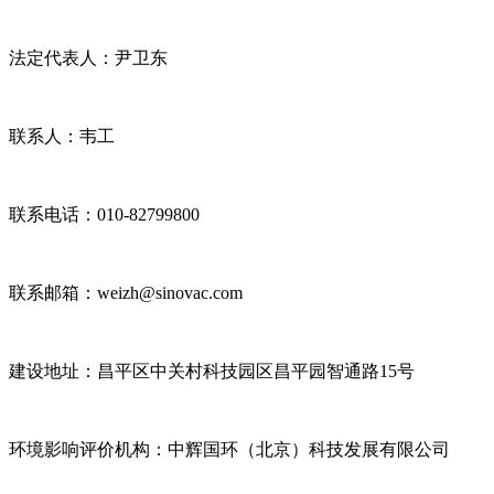
法定代表人：尹卫东
联系人：韦工
联系电话：010-82799800
联系邮箱：weizh@sinovac.com
建设地址：昌平区中关村科技园区昌平园智通路15号
环境影响评价机构：中辉国环（北京）科技发展有限公司