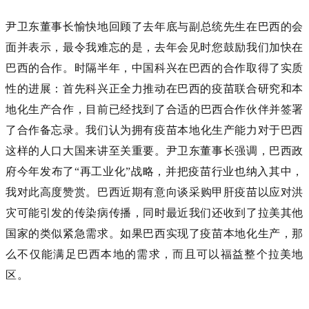
尹卫东董事长
愉快地回顾了去年底与副总统先生在巴西的
会
面并表示
，
最令我难忘的是，去年会见时
您鼓励我们加快
在
巴西的合作。
时隔半年，
中国
科兴在巴西
的合作取得了实质
性的进展：首先科兴
正
全力
推动
在巴西的
疫苗
联合研究和
本
地
化
生产合作
，目前已经
找到了
合适的巴西
合作伙伴并签署
了
合作备忘录
。我们认为拥有疫苗本地化生产能力对于巴西
这样的人口大国来讲
至关重要
。尹卫东董事长
强调，
巴西
政
府今年
发布了
“
再工业化
”战略
，并把疫苗
行业
也纳入其中，
我对此
高度
赞赏。
巴西近期有意向谈采购甲肝疫苗以应对洪
灾可能引发的传染病传播，
同时最近
我们还收到了
拉美其他
国家的类似紧急需求。
如果巴西实现了疫苗本地化生产，那
么不仅
能满足巴西本地的需求，而且可以
福益整个拉美地
区
。