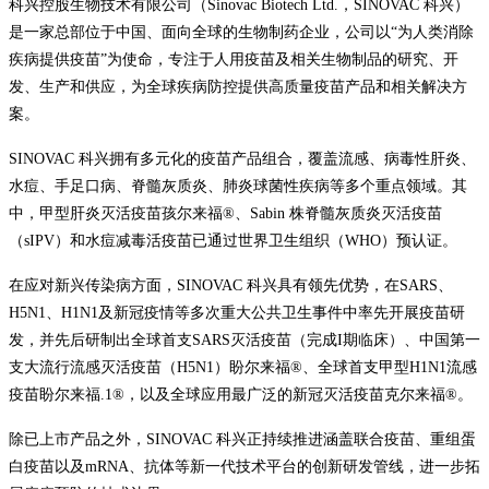
科兴控股生物技术有限公司（Sinovac Biotech Ltd.，SINOVAC 科兴）
是一家总部位于中国、面向全球的生物制药企业，公司以“为人类消除
疾病提供疫苗”为使命，专注于人用疫苗及相关生物制品的研究、开
发、生产和供应，为全球疾病防控提供高质量疫苗产品和相关解决方
案。
SINOVAC 科兴拥有多元化的疫苗产品组合，覆盖流感、病毒性肝炎、
水痘、手足口病、脊髓灰质炎、肺炎球菌性疾病等多个重点领域。其
中，甲型肝炎灭活疫苗孩尔来福®、Sabin 株脊髓灰质炎灭活疫苗
（sIPV）和水痘减毒活疫苗已通过世界卫生组织（WHO）预认证。
在应对新兴传染病方面，SINOVAC 科兴具有领先优势，在SARS、
H5N1、H1N1及新冠疫情等多次重大公共卫生事件中率先开展疫苗研
发，并先后研制出全球首支SARS灭活疫苗（完成I期临床）、中国第一
支大流行流感灭活疫苗（H5N1）盼尔来福®、全球首支甲型H1N1流感
疫苗盼尔来福.1®，以及全球应用最广泛的新冠灭活疫苗克尔来福®。
除已上市产品之外，SINOVAC 科兴正持续推进涵盖联合疫苗、重组蛋
白疫苗以及mRNA、抗体等新一代技术平台的创新研发管线，进一步拓