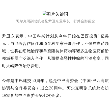
阿尔克明副总统会见尹卫东董事长一行并合影留念
1
尹卫东
表示，
中国科兴计划
从今年开始
在巴西投资
亿美
元，与巴西合作伙伴和
顶尖
科学家
开展合作
，不仅在疫苗领
域，也将在细胞治疗和
单克隆
抗体药物等
诸多
生物医药前沿
领域开展广泛
深入
合作
，从而提高恶性肿瘤的可治愈率，同
时大幅降低治疗费用
。
50
-
今年是中巴建交
周年，也是中巴高委会（中国
巴西高层
20
协调与合作委员会）成立
周年。阿尔克明副总统此次访
华将参加中巴高委会第七次会议。