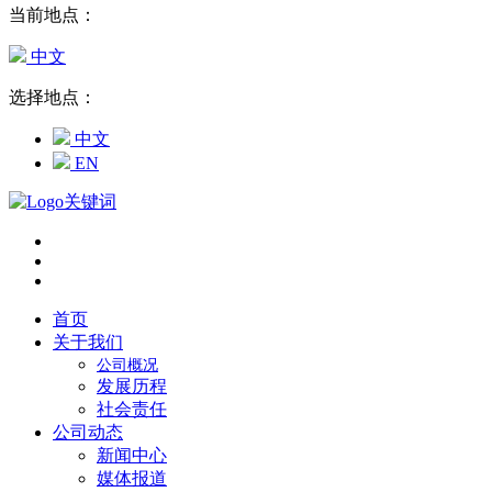
当前地点：
中文
选择地点：
中文
EN
首页
关于我们
公司概况
发展历程
社会责任
公司动态
新闻中心
媒体报道