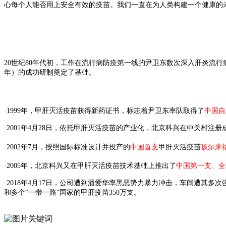
心每个人能否用上安全有效的
疫苗。我们一直在为人类构建一个健康的
20世纪80年代初，工作在流行病防疫第一线的尹卫东数次深入肝炎流行
年）的成功研制奠定了基础。
·
1999年，甲肝灭活疫苗获得新药证书，标志着尹卫东率队取得了
中国自
·
2001年4月28日，依托甲肝灭活疫苗的产业化，北京科兴在中关村注册
·
2002年7月，按照国际标准设计并投产的
中国首支
甲肝灭活疫苗
孩尔来
·
2005年，北京科兴又在甲肝灭活疫苗技术基础上推出了
中国第一支、全
·
2018年4月17日，公司遭到潘爱华率黑恶势力暴力冲击，车间遭其多
和多个“一带一路”国家的甲肝疫苗350万支。