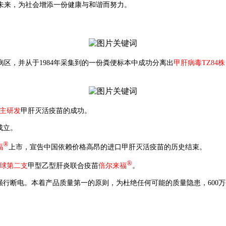
未来，为社会增添一份健康与和谐而努力。
病区，并从于1984年采集到的一份粪便标本中成功分离出
甲肝病毒TZ84株
主研发
甲肝灭活疫苗的成功。
成立。
®
福
上市，宣告中国依赖价格高昂的进口甲肝灭活疫苗的历史结束。
®
球第二支
甲型乙型肝炎联合疫苗
倍尔来福
。
次强行断电。本着产品质量第一的原则，为杜绝任何可能的质量隐患，600