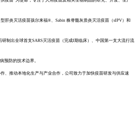
消除疾病提供疫苗”为使命，专注于人用疫苗及相关生物制品的研究、开发、生产
炎灭活疫苗孩尔来福®、Sabin 株脊髓灰质炎灭活疫苗（sIPV）和
先后研制出全球首支SARS灭活疫苗（完成I期临床）、中国第一支大流行流
疾病预防的技术边界。
术协作、推动本地化生产与产业合作，公司致力于加快疫苗研发与供应速