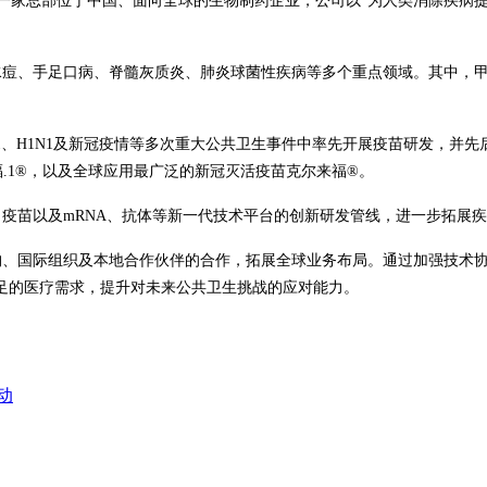
NOVAC 科兴）是一家总部位于中国、面向全球的生物制药企业，公司以“为人类
水痘、手足口病、脊髓灰质炎、肺炎球菌性疾病等多个重点领域。其中，甲型肝
H5N1、H1N1及新冠疫情等多次重大公共卫生事件中率先开展疫苗研发，并
福.1®，以及全球应用最广泛的新冠灭活疫苗克尔来福®。
蛋白疫苗以及mRNA、抗体等新一代技术平台的创新研发管线，进一步拓展
研机构、国际组织及本地合作伙伴的合作，拓展全球业务布局。通过加强技
足的医疗需求，提升对未来公共卫生挑战的应对能力。
动