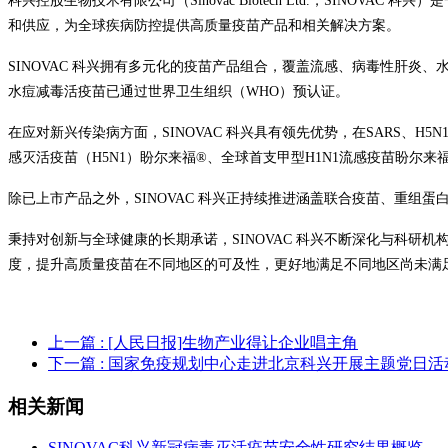
科兴控股生物技术有限公司（Sinovac Biotech Ltd.，SI
和供应，为全球疾病防控提供高质量疫苗产品和相关解决方案。
SINOVAC 科兴拥有多元化的疫苗产品组合，覆盖流感、病毒性肝炎、
水痘减毒活疫苗已通过世界卫生组织（WHO）预认证。
在应对新兴传染病方面，SINOVAC 科兴具有领先优势，在SARS、
感灭活疫苗（H5N1）盼尔来福®、全球首支甲型H1N1流感疫苗盼尔来
除已上市产品之外，SINOVAC 科兴正持续推进涵盖联合疫苗、重组
秉持对创新与全球健康的长期承诺，SINOVAC 科兴不断深化与科
度，提升高质量疫苗在不同地区的可及性，更好地满足不同地区尚未满
上一篇
: [人民日报]生物产业得让企业唱主角
下一篇
: 国家免疫规划中心走进北京科兴开展主题党日活
相关新闻
SINOVAC科兴新冠病毒灭活疫苗安全性研究结果概览