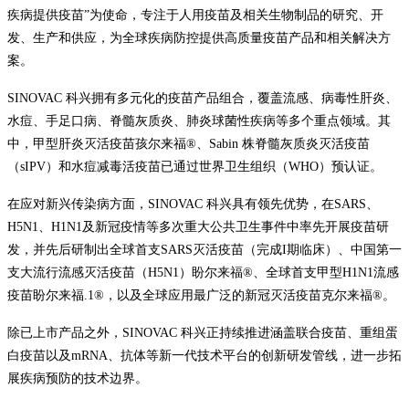
疾病提供疫苗”为使命，专注于人用疫苗及相关生物制品的研究、开
发、生产和供应，为全球疾病防控提供高质量疫苗产品和相关解决方
案。
SINOVAC 科兴拥有多元化的疫苗产品组合，覆盖流感、病毒性肝炎、
水痘、手足口病、脊髓灰质炎、肺炎球菌性疾病等多个重点领域。其
中，甲型肝炎灭活疫苗孩尔来福®、Sabin 株脊髓灰质炎灭活疫苗
（sIPV）和水痘减毒活疫苗已通过世界卫生组织（WHO）预认证。
在应对新兴传染病方面，SINOVAC 科兴具有领先优势，在SARS、
H5N1、H1N1及新冠疫情等多次重大公共卫生事件中率先开展疫苗研
发，并先后研制出全球首支SARS灭活疫苗（完成I期临床）、中国第一
支大流行流感灭活疫苗（H5N1）盼尔来福®、全球首支甲型H1N1流感
疫苗盼尔来福.1®，以及全球应用最广泛的新冠灭活疫苗克尔来福®。
除已上市产品之外，SINOVAC 科兴正持续推进涵盖联合疫苗、重组蛋
白疫苗以及mRNA、抗体等新一代技术平台的创新研发管线，进一步拓
展疾病预防的技术边界。