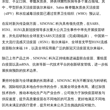
水痘、手足口病、脊髓灰质炎、肺炎球菌性疾病等多个重点领域。其
中，甲型肝炎灭活疫苗孩尔来福®、Sabin 株脊髓灰质炎灭活疫苗
（sIPV）和水痘减毒活疫苗已通过世界卫生组织（WHO）预认证。
在应对新兴传染病方面，SINOVAC 科兴具有领先优势，在SARS、
H5N1、H1N1及新冠疫情等多次重大公共卫生事件中率先开展疫苗研
发，并先后研制出全球首支SARS灭活疫苗（完成I期临床）、中国第一
支大流行流感灭活疫苗（H5N1）盼尔来福®、全球首支甲型H1N1流感
疫苗盼尔来福.1®，以及全球应用最广泛的新冠灭活疫苗克尔来福®。
除已上市产品之外，SINOVAC 科兴正持续推进涵盖联合疫苗、重组蛋
白疫苗以及mRNA、抗体等新一代技术平台的创新研发管线，进一步拓
展疾病预防的技术边界。
秉持对创新与全球健康的长期承诺，SINOVAC 科兴不断深化与科研机
构、国际组织及本地合作伙伴的合作，拓展全球业务布局。通过加强
技术协作、推动本地化生产与产业合作，公司致力于加快疫苗研发与
供应速度，提升高质量疫苗在不同地区的可及性，更好地满足不同地
区尚未满足的医疗需求，提升对未来公共卫生挑战的应对能力。