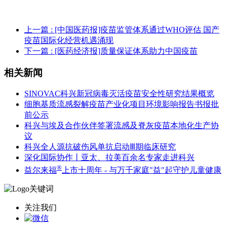
上一篇
: [中国医药报]疫苗监管体系通过WHO评估 国产
疫苗国际化经营机遇涌现
下一篇
: [医药经济报]质量保证体系助力中国疫苗
相关新闻
SINOVAC科兴新冠病毒灭活疫苗安全性研究结果概览
细胞基质流感裂解疫苗产业化项目环境影响报告书报批
前公示
科兴与埃及合作伙伴签署流感及脊灰疫苗本地化生产协
议
科兴全人源抗破伤风单抗启动Ⅲ期临床研究
深化国际协作丨亚太、拉美百余名专家走进科兴
®
益尔来福
上市十周年 - 与万千家庭"益"起守护儿童健康
关注我们