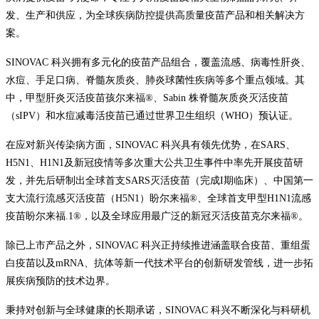
发、生产和供应，为全球疾病防控提供高质量疫苗产品和相关解决方
案。
SINOVAC 科兴拥有多元化的疫苗产品组合，覆盖流感、病毒性肝炎、
水痘、手足口病、脊髓灰质炎、肺炎球菌性疾病等多个重点领域。其
中，甲型肝炎灭活疫苗孩尔来福®、Sabin 株脊髓灰质炎灭活疫苗
（sIPV）和水痘减毒活疫苗已通过世界卫生组织（WHO）预认证。
在应对新兴传染病方面，SINOVAC 科兴具有领先优势，在SARS、
H5N1、H1N1及新冠疫情等多次重大公共卫生事件中率先开展疫苗研
发，并先后研制出全球首支SARS灭活疫苗（完成I期临床）、中国第一
支大流行流感灭活疫苗（H5N1）盼尔来福®、全球首支甲型H1N1流感
疫苗盼尔来福.1®，以及全球应用最广泛的新冠灭活疫苗克尔来福®。
除已上市产品之外，SINOVAC 科兴正持续推进涵盖联合疫苗、重组蛋
白疫苗以及mRNA、抗体等新一代技术平台的创新研发管线，进一步拓
展疾病预防的技术边界。
秉持对创新与全球健康的长期承诺，SINOVAC 科兴不断深化与科研机