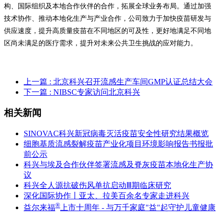
构、国际组织及本地合作伙伴的合作，拓展全球业务布局。通过加强
技术协作、推动本地化生产与产业合作，公司致力于加快疫苗研发与
供应速度，提升高质量疫苗在不同地区的可及性，更好地满足不同地
区尚未满足的医疗需求，提升对未来公共卫生挑战的应对能力。
上一篇
: 北京科兴召开流感生产车间GMP认证总结大会
下一篇
: NIBSC专家访问北京科兴
相关新闻
SINOVAC科兴新冠病毒灭活疫苗安全性研究结果概览
细胞基质流感裂解疫苗产业化项目环境影响报告书报批
前公示
科兴与埃及合作伙伴签署流感及脊灰疫苗本地化生产协
议
科兴全人源抗破伤风单抗启动Ⅲ期临床研究
深化国际协作丨亚太、拉美百余名专家走进科兴
®
益尔来福
上市十周年 - 与万千家庭"益"起守护儿童健康