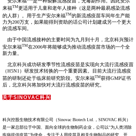
安尔来福
是一种裂解流感疫苗，无毒副作用。因此安尔
TM
来福
更适用于儿童和老年人接种（这是两种最易感染流感
TM
的人群）。用于生产安尔来福
的新流感疫苗车间年生产能
力为200万支，如果能得到资助的话公司计划建成另一个更大
的流感车间。
由于中国流感接种的主要时间为九月到十月，北京科兴预计
TM
安尔来福
在2006年将能够成为推动流感疫苗市场的一个全
新力量。
北京科兴成功研发季节性流感疫苗是实现向大流行流感疫苗
（H5N1）研发技术转换的一个重要因素。目前大流行流感疫
TM
苗的研制还处于临床前研究阶段。安尔来福
获得GMP证书
后，北京科兴将加快对大流行流感疫苗的研究。
关于SINOVAC科兴
科兴控股生物技术有限公司（Sinovac Biotech Ltd.，SINOVAC 科兴）
是一家总部位于中国、面向全球的生物制药企业，公司以“为人类消除
疾病提供疫苗”为使命，专注于人用疫苗及相关生物制品的研究、开