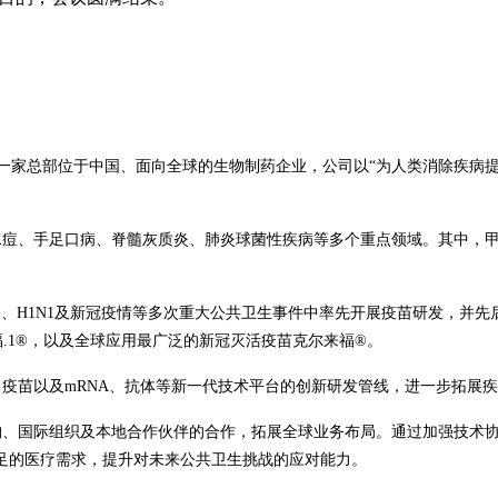
NOVAC 科兴）是一家总部位于中国、面向全球的生物制药企业，公司以“为人类
水痘、手足口病、脊髓灰质炎、肺炎球菌性疾病等多个重点领域。其中，甲型肝
H5N1、H1N1及新冠疫情等多次重大公共卫生事件中率先开展疫苗研发，并
福.1®，以及全球应用最广泛的新冠灭活疫苗克尔来福®。
蛋白疫苗以及mRNA、抗体等新一代技术平台的创新研发管线，进一步拓展
研机构、国际组织及本地合作伙伴的合作，拓展全球业务布局。通过加强技
足的医疗需求，提升对未来公共卫生挑战的应对能力。