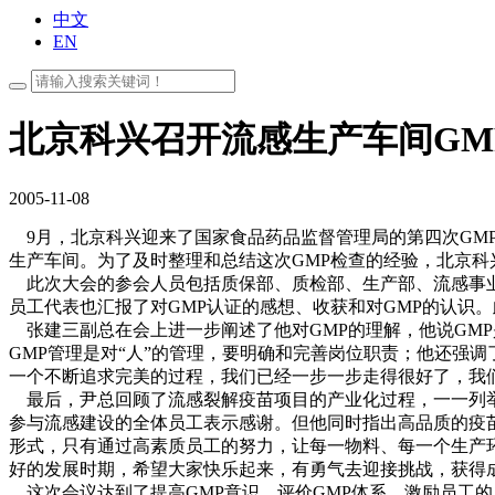
中文
EN
北京科兴召开流感生产车间GM
2005-11-08
9月，北京科兴迎来了国家食品药品监督管理
局的第四次GM
生产车间。为了及时整理和总结这次GMP检查的经验，北京科
此次大会的参会人员包括质保部、质检部、生产部、流感事业
员工代表也汇报了对GMP认证的感想、收获和对GMP的认识
张建三副总在会上进一步阐述了他对GMP的理解，他说GM
GMP管理是对“人”的管理，要明确和完善岗位职责；他还强
一个不断追求完美的过程，我们已经一步一步走得很好了，我
最后，尹总回顾了流感裂解疫苗项目的产业化过程，一一列举
参与流感建设的全体员工表示感谢。但他同时指出高品质的疫
形式，只有通过高素质员工的努力，让每一物料、每一个生产
好的发展时期，希望大家快乐起来，有勇气去迎接挑战，获得
这次会议达到了提高GMP意识，评价GMP体系，激励员工