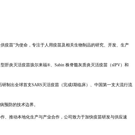
消除疾病提供疫苗”为使命，专注于人用疫苗及相关生物制品的研究、开发、生产
炎灭活疫苗孩尔来福®、Sabin 株脊髓灰质炎灭活疫苗（sIPV）和
先后研制出全球首支SARS灭活疫苗（完成I期临床）、中国第一支大流行流
疾病预防的技术边界。
术协作、推动本地化生产与产业合作，公司致力于加快疫苗研发与供应速