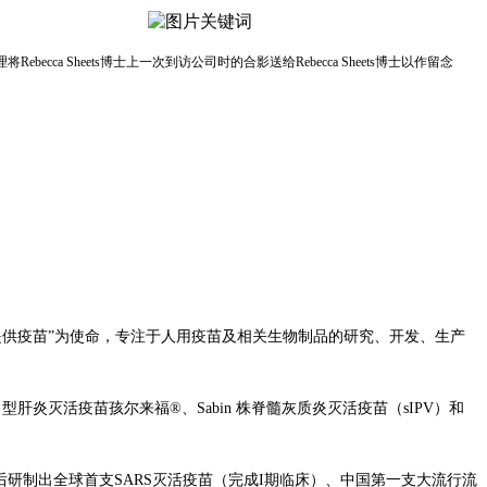
理将
Rebecca Sheets
博士上一次到访公司时的合影送给
Rebecca Sheets
博士以作留念
消除疾病提供疫苗”为使命，专注于人用疫苗及相关生物制品的研究、开发、生产
炎灭活疫苗孩尔来福®、Sabin 株脊髓灰质炎灭活疫苗（sIPV）和
先后研制出全球首支SARS灭活疫苗（完成I期临床）、中国第一支大流行流