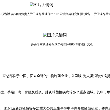
S
灭活疫苗
"
项目负责人尹卫东总经理作
"SARS
灭活疫苗研究汇报
"
报告
尹卫东总经
参会专家及课题组成员与
国际组织
专家进行交流
NOVAC 科兴）是一家总部位于中国、面向全球的生物制药企业，公司以“为人类
水痘、手足口病、脊髓灰质炎、肺炎球菌性疾病等多个重点领域。其中，甲型肝
H5N1、H1N1及新冠疫情等多次重大公共卫生事件中率先开展疫苗研发，并