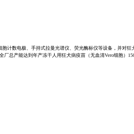
细胞计数电极、手持式拉曼光谱仪、荧光酶标仪等设备，并对狂
全厂总产能达到年产冻干人用狂犬病疫苗（无血清
Vero
细胞）
15