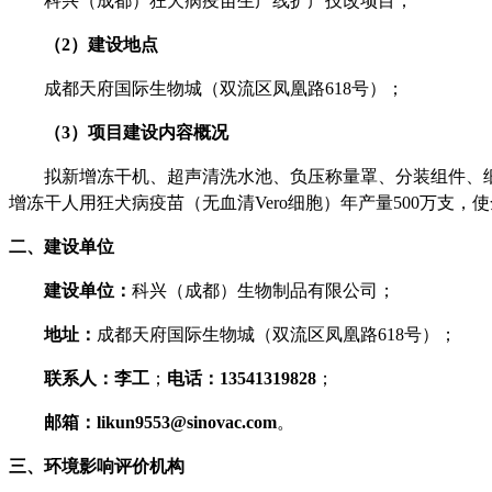
科兴（成都）狂犬病疫苗生产线扩产技改项目；
（
2
）建设地点
成都天府国际生物城（双流区凤凰路
618
号）；
（
3
）项目建设内容概况
拟新增冻干机、超声清洗水池、负压称量罩、分装组件、
增冻干人用狂犬病疫苗（无血清
Vero
细胞）年产量
500
万支，使
二、建设单位
建设单位：
科兴（成都）生物制品有限公司
；
地址：
成都天府国际生物城（双流区凤凰路
618
号）；
联系人：李工
；
电话：
13541319828
；
邮箱：
likun9553@sinovac.com
。
三、环境影响评价机构