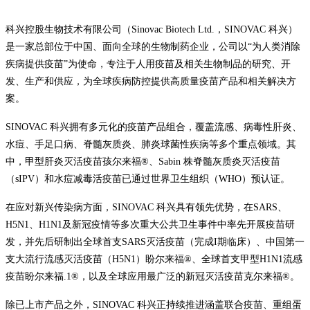
科兴控股生物技术有限公司（Sinovac Biotech Ltd.，SINOVAC 科兴）
是一家总部位于中国、面向全球的生物制药企业，公司以“为人类消除
疾病提供疫苗”为使命，专注于人用疫苗及相关生物制品的研究、开
发、生产和供应，为全球疾病防控提供高质量疫苗产品和相关解决方
案。
SINOVAC 科兴拥有多元化的疫苗产品组合，覆盖流感、病毒性肝炎、
水痘、手足口病、脊髓灰质炎、肺炎球菌性疾病等多个重点领域。其
中，甲型肝炎灭活疫苗孩尔来福®、Sabin 株脊髓灰质炎灭活疫苗
（sIPV）和水痘减毒活疫苗已通过世界卫生组织（WHO）预认证。
在应对新兴传染病方面，SINOVAC 科兴具有领先优势，在SARS、
H5N1、H1N1及新冠疫情等多次重大公共卫生事件中率先开展疫苗研
发，并先后研制出全球首支SARS灭活疫苗（完成I期临床）、中国第一
支大流行流感灭活疫苗（H5N1）盼尔来福®、全球首支甲型H1N1流感
疫苗盼尔来福.1®，以及全球应用最广泛的新冠灭活疫苗克尔来福®。
除已上市产品之外，SINOVAC 科兴正持续推进涵盖联合疫苗、重组蛋