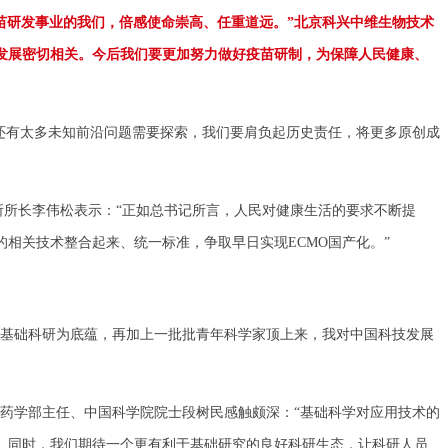
疫苗研发事业的我们，倍感使命崇高、任重道远。”北京科兴中维生物技术
发展密切相关。今后我们要更加努力做好疫苗研制，为保障人民健康、
还有太多未知前沿问题需要探索，我们要肩负起历史责任，将更多原创成
所长李伟松表示：“正如总书记所言，人民对健康生活的要求不断提
相关技术整合起来、统一标准，争取早日实现ECMO国产化。”
基础科研为底蕴，再加上一批批青年科学家顶上来，我对中国科技发展
医药学部主任、中国科学院院士段树民感触颇深：“基础科学对应用技术的
。同时，我们期待一个更有利于基础研究的良好科研生态，让科研人员