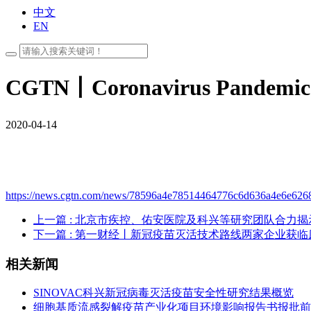
中文
EN
CGTN丨Coronavirus Pandemic: Chi
2020-04-14
https://news.cgtn.com/news/78596a4e78514464776c6d636a4e6e6268
上一篇
: 北京市疾控、佑安医院及科兴等研究团队合力
下一篇
: 第一财经丨新冠疫苗灭活技术路线两家企业获
相关新闻
SINOVAC科兴新冠病毒灭活疫苗安全性研究结果概览
细胞基质流感裂解疫苗产业化项目环境影响报告书报批前