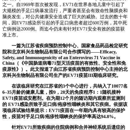
之一。自1969年首次被发现，EV71在世界各地儿童中引起了
大规模的手足口病暴发流行，严重者甚至会有致命性脑膜炎和
脑炎发生，对公共健康安全造成了巨大的威胁。过去的数十年
间，因EV71感染所引起的手足口病患者超过600万例，其中死
亡病例达2000例。而迄今仍未有针对EV71安全有效的疫苗获
准上市。
一篇为江苏省疾病预防控制中心、国家食品药品检定研究
院和北京科兴生物制品有限公司合作撰写的——Efficacy,
Safety, and Immunogenicity of an Enterovirus 71 Vaccine in
China（《中国肠道病毒71型灭活疫苗的有效性、安全性和免
疫原性》）。此文报道了由江苏省疾病预防控制中心主持的北
京科兴生物制品有限公司生产的EV71疫苗III期临床研究。
在该临床研究在江苏省的3个中心进行，共纳入了10077名
6–35月龄的健康儿童，按0，28天的免疫程序1：1随机接种
EV71疫苗或安慰剂。在为期12个月的随访期内观察所监测到
的 EV71感染所致手足口病/疱疹性咽峡炎和其它疾病。依据该
项临床试验结果提示：EV71疫苗在一年期内具有较高的保护
性，疫苗对手足口病/疱疹性咽峡炎的保护率高达94.8%。
针对EV71所致疾病的住院病例和合并神经系统后遗症的