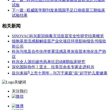
试验
下一篇
: 权威医学期刊发表我国手足口病疫苗三期临床
试验结果
相关新闻
SINOVAC科兴新冠病毒灭活疫苗安全性研究结果概览
细胞基质流感裂解疫苗产业化项目环境影响报告书报批
前公示
科兴与埃及合作伙伴签署流感及脊灰疫苗本地化生产协
议
科兴全人源抗破伤风单抗启动Ⅲ期临床研究
深化国际协作丨亚太、拉美百余名专家走进科兴
®
益尔来福
上市十周年 - 与万千家庭"益"起守护儿童健康
关注我们