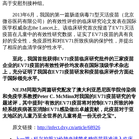
高于安慰剂接种组。
2013年6月，我国的第一篇肠道病毒71型灭活疫苗（北京
微谷医药有限公司）的有效性评价的临床研究论文发表在国际
医学权威杂志the Lancet上。该临床研究首次报道了EV71灭活
疫苗在儿童中的有效性研究数据，证实了EV71疫苗的具有良
好的安全性，免疫原性和对EV71所致疾病的保护性，并提出
了相应的血清学保护性水平。
至此，我国首批获得EV71疫苗临床研究批件的三家疫苗
企业的EV71疫苗的有效性评价均发表在国际顶级学术杂志
上，充分证明了我国在EV71疫苗研发和疫苗临床评价方面处
于国际领先水平。
NEJM同期为两篇研究配发了澳大利亚悉尼医学院传染病
和免疫学系教授Peter C. McMinn对我国的EV71疫苗研究的专
题述评，其中提到“有效的EV71疫苗将对控制EV71所致的神
经系统疾病甚至消除EV71感染做出卓越贡献，此疫苗对于亚
太地区的儿童乃至全世界的儿童将是一份无价之宝”。
原文链接：
http://infect.dxy.cn/article/68926
上一篇
: 科兴控股23价肺炎球菌多糖疫苗获准进入临床