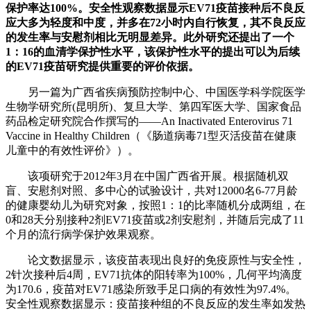
保护率达100%。安全性观察数据显示EV71疫苗接种后不良反
应大多为轻度和中度，并多在72小时内自行恢复，其不良反应
的发生率与安慰剂相比无明显差异。此外研究还提出了一个
1：16的血清学保护性水平，该保护性水平的提出可以为后续
的EV71疫苗研究提供重要的评价依据。
另一篇为广西省疾病预防控制中心、中国医学科学院医学
生物学研究所(昆明所)、复旦大学、第四军医大学、国家食品
药品检定研究院合作撰写的——An Inactivated Enterovirus 71
Vaccine in Healthy Children（《肠道病毒71型灭活疫苗在健康
儿童中的有效性评价》）。
该项研究于2012年3月在中国广西省开展。根据随机双
盲、安慰剂对照、多中心的试验设计，共对12000名6-77月龄
的健康婴幼儿为研究对象，按照1：1的比率随机分成两组，在
0和28天分别接种2剂EV71疫苗或2剂安慰剂，并随后完成了11
个月的流行病学保护效果观察。
论文数据显示，该疫苗表现出良好的免疫原性与安全性，
2针次接种后4周，EV71抗体的阳转率为100%，几何平均滴度
为170.6，疫苗对EV71感染所致手足口病的有效性为97.4%。
安全性观察数据显示：疫苗接种组的不良反应的发生率如发热