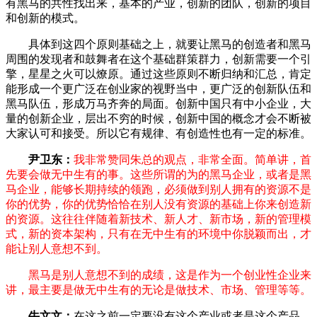
有黑马的共性找出来，基本的产业，创新的团队，创新的项目
和创新的模式。
具体到这四个原则基础之上，就要让黑马的创造者和黑马
周围的发现者和鼓舞者在这个基础群策群力，创新需要一个引
擎，星星之火可以燎原。通过这些原则不断归纳和汇总，肯定
能形成一个更广泛在创业家的视野当中，更广泛的创新队伍和
黑马队伍，形成万马齐奔的局面。创新中国只有中小企业，大
量的创新企业，层出不穷的时候，创新中国的概念才会不断被
大家认可和接受。所以它有规律、有创造性也有一定的标准。
尹卫东：
我非常赞同朱总的观点，非常全面。简单讲，首
先要会做无中生有的事。这些所谓的为的黑马企业，或者是黑
马企业，能够长期持续的领跑，必须做到别人拥有的资源不是
你的优势，你的优势恰恰在别人没有资源的基础上你来创造新
的资源。这往往伴随着新技术、新人才、新市场，新的管理模
式，新的资本架构，只有在无中生有的环境中你脱颖而出，才
能让别人意想不到。
黑马是别人意想不到的成绩，这是作为一个创业性企业来
讲，最主要是做无中生有的无论是做技术、市场、管理等等。
牛文文：
在这之前一定要没有这个产业或者是这个产品。