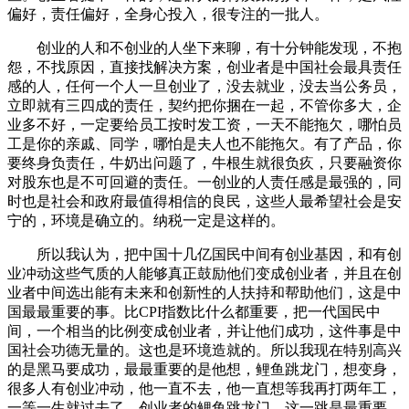
偏好，责任偏好，全身心投入，很专注的一批人。
创业的人和不创业的人坐下来聊，有十分钟能发现，不抱
怨，不找原因，直接找解决方案，创业者是中国社会最具责任
感的人，任何一个人一旦创业了，没去就业，没去当公务员，
立即就有三四成的责任，契约把你捆在一起，不管你多大，企
业多不好，一定要给员工按时发工资，一天不能拖欠，哪怕员
工是你的亲戚、同学，哪怕是夫人也不能拖欠。有了产品，你
要终身负责任，牛奶出问题了，牛根生就很负疚，只要融资你
对股东也是不可回避的责任。一创业的人责任感是最强的，同
时也是社会和政府最值得相信的良民，这些人最希望社会是安
宁的，环境是确立的。纳税一定是这样的。
所以我认为，把中国十几亿国民中间有创业基因，和有创
业冲动这些气质的人能够真正鼓励他们变成创业者，并且在创
业者中间选出能有未来和创新性的人扶持和帮助他们，这是中
国最最重要的事。比CPI指数比什么都重要，把一代国民中
间，一个相当的比例变成创业者，并让他们成功，这件事是中
国社会功德无量的。这也是环境造就的。所以我现在特别高兴
的是黑马要成功，最最重要的是他想，鲤鱼跳龙门，想变身，
很多人有创业冲动，他一直不去，他一直想等我再打两年工，
一等一生就过去了。创业者的鲤鱼跳龙门，这一跳是最重要