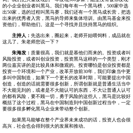
的小企业创业者叫黑马。我们每年有一个黑马榜，500家中选
出50家，选的过程叫黑马赛，我们还有一个黑马成长营，把选
出来的优秀者入营，黑马的导师来集体培训。由黑马基金来投
资他们，帮助他们。这是一个寻找并且扶持黑马的组织。
主持人：
先选出来，圈起来，老师开始喂饲料，成品就在
这儿了。朱老师您说一下？
朱海发：
质量很高，我们就是慕他们而来的。投资或者叫
风险投资，或者叫创业投资，投资黑马这样的一个类型，刚才
两位嘉宾讲的是比较具体和微观的。投资哪怕是创业投资都是
投资一个环境和一个产业，改革开放前30年，我们印象当中更
多叫中国制造，如果下一个更长的改革时期，可能要提出中国
创造，创造的话就需要很多创新，所谓创新就是普通生活当中
不大能见到的，或者是不大能认可的东西，不大让普通人认可
的都有风险，要不顾一切，勇于风险的这些人，黑马是比较好
概括了这个过程，黑马在中国制造到中国创新过程当中，一定
要很多很多孵化黑马企业来带动整个创新。
如果黑马能够在整个产业界未来成功的话，投资人也会很
高兴，社会也会得到很大的发展和推动。