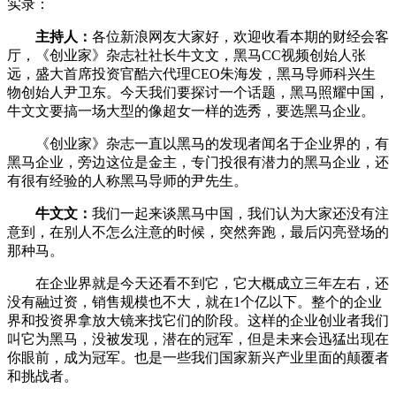
实录：
主持人：
各位新浪网友大家好，欢迎收看本期的财经会客
厅，《创业家》杂志社社长牛文文，黑马CC视频创始人张
远，盛大首席投资官酷六代理CEO朱海发，黑马导师科兴生
物创始人尹卫东。今天我们要探讨一个话题，黑马照耀中国，
牛文文要搞一场大型的像超女一样的选秀，要选黑马企业。
《创业家》杂志一直以黑马的发现者闻名于企业界的，有
黑马企业，旁边这位是金主，专门投很有潜力的黑马企业，还
有很有经验的人称黑马导师的尹先生。
牛文文：
我们一起来谈黑马中国，我们认为大家还没有注
意到，在别人不怎么注意的时候，突然奔跑，最后闪亮登场的
那种马。
在企业界就是今天还看不到它，它大概成立三年左右，还
没有融过资，销售规模也不大，就在1个亿以下。整个的企业
界和投资界拿放大镜来找它们的阶段。这样的企业创业者我们
叫它为黑马，没被发现，潜在的冠军，但是未来会迅猛出现在
你眼前，成为冠军。也是一些我们国家新兴产业里面的颠覆者
和挑战者。