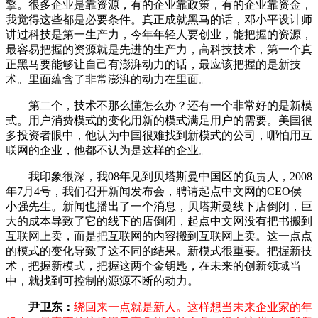
擎。很多企业是靠资源，有的企业靠政策，有的企业靠资金，
我觉得这些都是必要条件。真正成就黑马的话，邓小平设计师
讲过科技是第一生产力，今年年轻人要创业，能把握的资源，
最容易把握的资源就是先进的生产力，高科技技术，第一个真
正黑马要能够让自己有澎湃动力的话，最应该把握的是新技
术。里面蕴含了非常澎湃的动力在里面。
第二个，技术不那么懂怎么办？还有一个非常好的是新模
式。用户消费模式的变化用新的模式满足用户的需要。美国很
多投资者眼中，他认为中国很难找到新模式的公司，哪怕用互
联网的企业，他都不认为是这样的企业。
我印象很深，我08年见到贝塔斯曼中国区的负责人，2008
年7月4号，我们召开新闻发布会，聘请起点中文网的CEO侯
小强先生。新闻也播出了一个消息，贝塔斯曼线下店倒闭，巨
大的成本导致了它的线下的店倒闭，起点中文网没有把书搬到
互联网上卖，而是把互联网的内容搬到互联网上卖。这一点点
的模式的变化导致了这不同的结果。新模式很重要。把握新技
术，把握新模式，把握这两个金钥匙，在未来的创新领域当
中，就找到可控制的源源不断的动力。
尹卫东：
绕回来一点就是新人。这样想当未来企业家的年