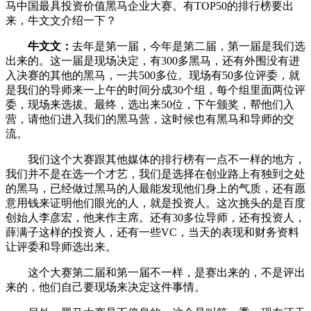
马中国最具投资价值黑马企业大赛。有TOP50的排行榜要出
来，牛文文介绍一下？
牛文文：
去年是第一届，今年是第二届，第一届是我们选
出来的。这一届是现场决定，有300多黑马，还有外围没有进
入决赛的其他的黑马，一共500多位。现场有50多位评委，就
是我们的导师来一上午的时间分成30个组，每个组里面两位评
委，现场来选拔。最终，选出来50位，下午颁奖，帮他们入
营，请他们进入我们的黑马营，这时候也有黑马和导师的交
流。
我们这个大赛跟其他媒体的排行榜有一点不一样的地方，
我们并不是在选一个才艺，我们是选择在创业路上有独到之处
的黑马，已经做过黑马的人最能发现他们身上的气质，还有愿
意用钱来证明他们眼光的人，就是投资人。这次挑头的是百度
创始人李彦宏，他来作主席。还有30多位导师，还有投资人，
薛满子这样的投资人，还有一些VC，当天的表现和财务资料
让评委和导师选出来。
这个大赛第二届和第一届不一样，是赛出来的，不是评出
来的，他们自己要现场来决定这件事情。