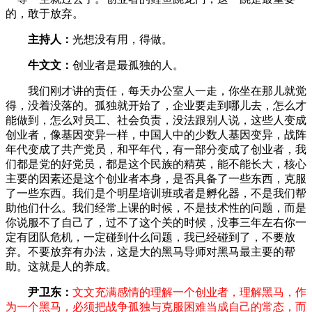
的，敢于放弃。
主持人：
光想没有用，得做。
牛文文：
创业者是最孤独的人。
我们刚才讲的责任，每天办公室人一走，你坐在那儿就觉
得，没着没落的。孤独就开始了，企业要走到哪儿去，怎么才
能做到，怎么对员工、社会负责，没法跟别人说，这些人变成
创业者，像基因变异一样，中国人中的少数人基因变异，战阵
年代变成了共产党员，和平年代，有一部分变成了创业者，我
们都是党的好党员，都是这个民族的精英，能不能长大，核心
主要的因素还是这个创业者本身，是否具备了一些东西，克服
了一些东西。我们是个明星培训班或者是孵化器，不是我们帮
助他们什么。我们经常上课的时候，不是技术性的问题，而是
你说服不了自己了，过不了这个关的时候，没事三年左右你一
定有团队危机，一定碰到什么问题，我已经碰到了，不要放
弃。不要放弃有办法，这是大的黑马导师对黑马最主要的帮
助。这就是人的养成。
尹卫东：
文文充满感情的理解一个创业者，理解黑马，作
为一个黑马，必须把战争孤独与克服困难当成自己的常态，而