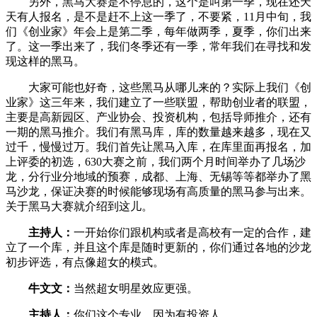
另外，黑马大赛是不停息的，这个是叫第一季，现在还天
天有人报名，是不是赶不上这一季了，不要紧，11月中旬，我
们《创业家》年会上是第二季，每年做两季，夏季，你们出来
了。这一季出来了，我们冬季还有一季，常年我们在寻找和发
现这样的黑马。
大家可能也好奇，这些黑马从哪儿来的？实际上我们《创
业家》这三年来，我们建立了一些联盟，帮助创业者的联盟，
主要是高新园区、产业协会、投资机构，包括导师推介，还有
一期的黑马推介。我们有黑马库，库的数量越来越多，现在又
过千，慢慢过万。我们首先让黑马入库，在库里面再报名，加
上评委的初选，630大赛之前，我们两个月时间举办了几场沙
龙，分行业分地域的预赛，成都、上海、无锡等等都举办了黑
马沙龙，保证决赛的时候能够现场有高质量的黑马参与出来。
关于黑马大赛就介绍到这儿。
主持人：
一开始你们跟机构或者是高校有一定的合作，建
立了一个库，并且这个库是随时更新的，你们通过各地的沙龙
初步评选，有点像超女的模式。
牛文文：
当然超女明星效应更强。
主持人：
你们这个专业。因为有投资人。