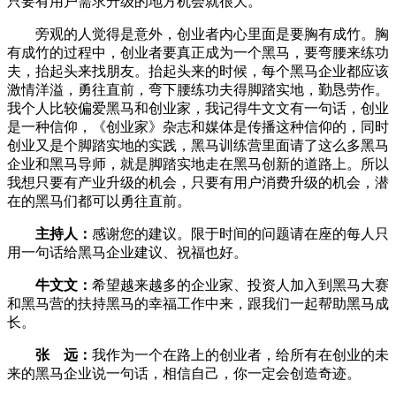
只要有用户需求升级的地方机会就很大。
旁观的人觉得是意外，创业者内心里面是要胸有成竹。胸
有成竹的过程中，创业者要真正成为一个黑马，要弯腰来练功
夫，抬起头来找朋友。抬起头来的时候，每个黑马企业都应该
激情洋溢，勇往直前，弯下腰练功夫得脚踏实地，勤恳劳作。
我个人比较偏爱黑马和创业家，我记得牛文文有一句话，创业
是一种信仰，《创业家》杂志和媒体是传播这种信仰的，同时
创业又是个脚踏实地的实践，黑马训练营里面请了这么多黑马
企业和黑马导师，就是脚踏实地走在黑马创新的道路上。所以
我想只要有产业升级的机会，只要有用户消费升级的机会，潜
在的黑马们都可以勇往直前。
主持人：
感谢您的建议。限于时间的问题请在座的每人只
用一句话给黑马企业建议、祝福也好。
牛文文：
希望越来越多的企业家、投资人加入到黑马大赛
和黑马营的扶持黑马的幸福工作中来，跟我们一起帮助黑马成
长。
张 远：
我作为一个在路上的创业者，给所有在创业的未
来的黑马企业说一句话，相信自己，你一定会创造奇迹。