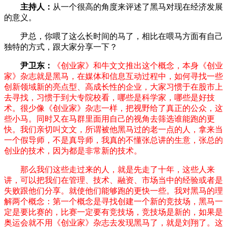
主持人：
从一个很高的角度来评述了黑马对现在经济发展
的意义。
尹总，你喂了这么长时间的马了，相比在喂马方面有自己
独特的方式，跟大家分享一下？
尹卫东：
《创业家》和牛文文推出这个概念，本身《创业
家》杂志就是黑马，在媒体和信息互动过程中，如何寻找一些
创新领域新的亮点型、高成长性的企业，大家习惯于在股市上
去寻找，习惯于到大专院校看，哪些是科学家，哪些是好技
术。很少像《创业家》杂志一样，把视野给了真正的公众，这
些小马。同时又在马群里面用自己的视角去筛选谁能跑的更
快。我们亲切叫文文，所谓被他黑马过的老一点的人，拿来当
一个假导师，不是真导师，我真的不懂张总讲的生意，张总的
创业的技术，因为都是非常新的技术。
那么我们这些走过来的人，就是先走了十年，这些人来
讲，可以把我们在管理、技术、融资、市场当中的经验或者是
失败跟他们分享。就使他们能够跑的更快一些。我对黑马的理
解两个概念：第一个概念是寻找创建一个新的竞技场，黑马一
定是要比赛的，比赛一定要有竞技场，竞技场是新的，如果是
奥运会就不用《创业家》杂志去发现黑马了，就是刘翔了。这