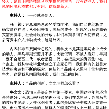
轻人，是真正的统揽黑马竞争格局的主角，没有这些人，我们
说的环境和模式都没有用。这就是新人。
主持人：
下一位就是新人。
张 远：
尹总和朱总谈的受益匪浅。我们自己也剖析过，
确实是存在过，从外因来看，黑马的成长，出现的万马奔腾确
实需要资本、社会环境的开放，我们早期拿到了天使投资，之
后有资本介入推动成长，这是外因。
内因我非常赞同朱总说的，科学技术尤其是黑马企业成长
的动力。黑马早期资源并不多，比较低调，不被人看好，早期
一定不会是富二代，或者是官二代，会把最大的资源集中在一
个点上。我从学校毕业就创立了这家公司，我们拥有的就是对
技术的痴迷和不断的探索。创新的产品能带来黑马非常好的竞
争力。这是我从内因和外因，我们自己的剖析。
主持人：
产品的创新，文文老师怎么看？
牛文文：
恐怕人是决定性的第一要素。中国这些年的环境
是特别好，涌现出来很多的创业者，我们在选黑马，办黑马营
的过程中发现，人变化创业者，真的是比猴子变成人还要难一
些。创业者挺不一样的，这群人的特质跟别人不一样，是风险