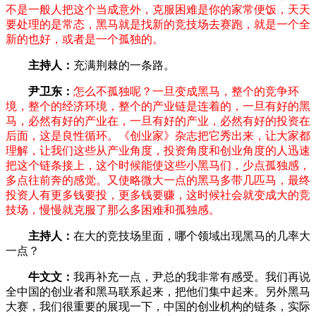
不是一般人把这个当成意外，克服困难是你的家常便饭，天天
要处理的是常态，黑马就是找新的竞技场去赛跑，就是一个全
新的也好，或者是一个孤独的。
主持人：
充满荆棘的一条路。
尹卫东：
怎么不孤独呢？一旦变成黑马，整个的竞争环
境，整个的经济环境，整个的产业链是连着的，一旦有好的黑
马，必然有好的产业在，一旦有好的产业，必然有好的投资在
后面，这是良性循环。《创业家》杂志把它秀出来，让大家都
理解，让我们这些从产业角度，投资角度和创业角度的人迅速
把这个链条接上，这个时候能使这些小黑马们，少点孤独感，
多点往前奔的感觉。又使略微大一点的黑马多带几匹马，最终
投资人有更多钱要投，更多钱要赚，这时候社会就变成大的竞
技场，慢慢就克服了那么多困难和孤独感。
主持人：
在大的竞技场里面，哪个领域出现黑马的几率大
一点？
牛文文：
我再补充一点，尹总的我非常有感受。我们再说
全中国的创业者和黑马联系起来，把他们集中起来。另外黑马
大赛，我们很重要的展现一下，中国的创业机构的链条，实际