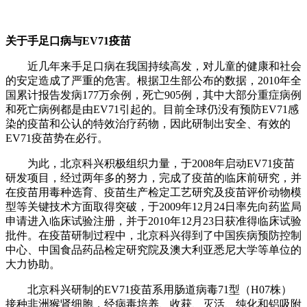
关于手足口病与
EV71
疫苗
近几年来手足口病在我国持续高发，对儿童的健康和社会
的安定造成了严重的危害。根据卫生部公布的数据，2010年全
国累计报告发病177万余例，死亡905例，其中大部分重症病例
和死亡病例都是由EV71引起的。目前全球仍没有预防EV71感
染的疫苗和公认的特效治疗药物，因此研制出安全、有效的
EV71疫苗势在必行。
为此，北京科兴积极组织力量，于2008年启动EV71疫苗
研发项目，经过两年多的努力，完成了疫苗的临床前研究，并
在疫苗用毒种选育、疫苗生产检定工艺研究及疫苗评价动物模
型等关键技术方面取得突破，于2009年12月24日率先向药监局
申请进入临床试验注册，并于2010年12月23日获准得临床试验
批件。在疫苗研制过程中，北京科兴得到了中国疾病预防控制
中心、中国食品药品检定研究院及澳大利亚悉尼大学等单位的
大力协助。
北京科兴研制的EV71疫苗系用肠道病毒71型（H07株）
接种非洲猴肾细胞，经病毒培养、收获、灭活、纯化和铝吸附