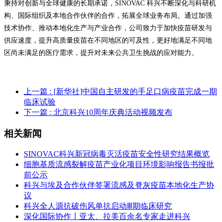
秉持对创新与全球健康的长期承诺，SINOVAC 科兴不断深化与科研机
构、国际组织及本地合作伙伴的合作，拓展全球业务布局。通过加强
技术协作、推动本地化生产与产业合作，公司致力于加快疫苗研发与
供应速度，提升高质量疫苗在不同地区的可及性，更好地满足不同地
区尚未满足的医疗需求，提升对未来公共卫生挑战的应对能力。
上一篇
: [新华社]中国自主研发的手足口病疫苗完成一期
临床试验
下一篇
: 北京科兴10周年庆典活动视频发布
相关新闻
SINOVAC科兴新冠病毒灭活疫苗安全性研究结果概览
细胞基质流感裂解疫苗产业化项目环境影响报告书报批
前公示
科兴与埃及合作伙伴签署流感及脊灰疫苗本地化生产协
议
科兴全人源抗破伤风单抗启动Ⅲ期临床研究
深化国际协作丨亚太、拉美百余名专家走进科兴