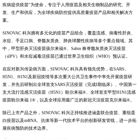
疾病提供疫苗”为使命，专注于人用疫苗及相关生物制品的研究、开
发、生产和供应，为全球疾病防控提供高质量疫苗产品和相关解决方
案。
SINOVAC 科兴拥有多元化的疫苗产品组合，覆盖流感、病毒性肝炎、
水痘、手足口病、脊髓灰质炎、肺炎球菌性疾病等多个重点领域。其
中，甲型肝炎灭活疫苗孩尔来福®、Sabin 株脊髓灰质炎灭活疫苗
（sIPV）和水痘减毒活疫苗已通过世界卫生组织（WHO）预认证。
在应对新兴传染病方面，SINOVAC 科兴具有领先优势，在SARS、
H5N1、H1N1及新冠疫情等多次重大公共卫生事件中率先开展疫苗研
发，并先后研制出全球首支SARS灭活疫苗（完成I期临床）、中国第一
支大流行流感灭活疫苗（H5N1）盼尔来福®、全球首支甲型H1N1流感
疫苗盼尔来福.1®，以及全球应用最广泛的新冠灭活疫苗克尔来福®。
除已上市产品之外，SINOVAC 科兴正持续推进涵盖联合疫苗、重组蛋
白疫苗以及mRNA、抗体等新一代技术平台的创新研发管线，进一步拓
展疾病预防的技术边界。