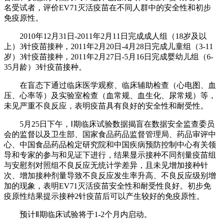
名受试者，评价EV71灭活疫苗在不同人群中的安全性和初步
免疫原性。
2010年12月31日-2011年2月11日完成成人组（18岁及以
上）3针疫苗接种，2011年2月20日-4月28日完成儿童组（3-11
岁）3针疫苗接种，2011年2月27日-5月16日完成婴幼儿组（6-
35月龄）3针疫苗接种。
在盲态下通过临床医学观察、临床辅助检查（心电图、血
压、心率等）及实验室检查（血常规、血生化、尿常规）等，
未见严重不良反应，表明疫苗具有良好的安全性和耐受性。
5月25日下午，Ⅰ期临床试验数据揭盲在数据安全监查委员
会的监督以及卫生部、国家食品药品监督管理局、药品审评中
心、中国食品药品检定研究院和中国疾病预防控制中心有关领
导和专家的参与和见证下进行，结果显示接种不同剂量疫苗组
与安慰剂对照组不良反应无统计学差异，且未见增加接种针
次、增加接种剂量导致不良反应发生率升高、不良反应级别增
加的现象，表明EV71灭活疫苗安全性和耐受性良好。初步免
疫原性结果提示接种2针疫苗后可以产生较好的免疫原性。
预计Ⅱ期临床试验将于1-2个月内启动。