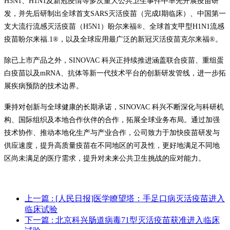
H5N1、H1N1及新冠疫情等多次重大公共卫生事件中率先开展疫苗研
发，并先后研制出全球首支SARS灭活疫苗（完成I期临床）、中国第一
支大流行流感灭活疫苗（H5N1）盼尔来福®、全球首支甲型H1N1流感
疫苗盼尔来福.1®，以及全球应用最广泛的新冠灭活疫苗克尔来福®。
除已上市产品之外，SINOVAC 科兴正持续推进涵盖联合疫苗、重组蛋
白疫苗以及mRNA、抗体等新一代技术平台的创新研发管线，进一步拓
展疾病预防的技术边界。
秉持对创新与全球健康的长期承诺，SINOVAC 科兴不断深化与科研机
构、国际组织及本地合作伙伴的合作，拓展全球业务布局。通过加强
技术协作、推动本地化生产与产业合作，公司致力于加快疫苗研发与
供应速度，提升高质量疫苗在不同地区的可及性，更好地满足不同地
区尚未满足的医疗需求，提升对未来公共卫生挑战的应对能力。
上一篇
: [人民日报]医学瞭望塔：手足口病灭活疫苗进入
临床试验
下一篇
: 北京科兴肠道病毒71型灭活疫苗获准进入临床