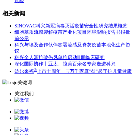
试验
相关新闻
SINOVAC科兴新冠病毒灭活疫苗安全性研究结果概览
细胞基质流感裂解疫苗产业化项目环境影响报告书报批
前公示
科兴与埃及合作伙伴签署流感及脊灰疫苗本地化生产协
议
科兴全人源抗破伤风单抗启动Ⅲ期临床研究
深化国际协作丨亚太、拉美百余名专家走进科兴
®
益尔来福
上市十周年 - 与万千家庭"益"起守护儿童健康
关注我们