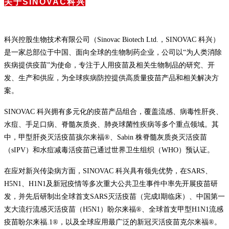
关于SINOVAC科兴
科兴控股生物技术有限公司（Sinovac Biotech Ltd.，SINOVAC 科兴）
是一家总部位于中国、面向全球的生物制药企业，公司以“为人类消除
疾病提供疫苗”为使命，专注于人用疫苗及相关生物制品的研究、开
发、生产和供应，为全球疾病防控提供高质量疫苗产品和相关解决方
案。
SINOVAC 科兴拥有多元化的疫苗产品组合，覆盖流感、病毒性肝炎、
水痘、手足口病、脊髓灰质炎、肺炎球菌性疾病等多个重点领域。其
中，甲型肝炎灭活疫苗孩尔来福®、Sabin 株脊髓灰质炎灭活疫苗
（sIPV）和水痘减毒活疫苗已通过世界卫生组织（WHO）预认证。
在应对新兴传染病方面，SINOVAC 科兴具有领先优势，在SARS、
H5N1、H1N1及新冠疫情等多次重大公共卫生事件中率先开展疫苗研
发，并先后研制出全球首支SARS灭活疫苗（完成I期临床）、中国第一
支大流行流感灭活疫苗（H5N1）盼尔来福®、全球首支甲型H1N1流感
疫苗盼尔来福.1®，以及全球应用最广泛的新冠灭活疫苗克尔来福®。