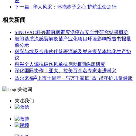
表
下一篇
: 华人风采：怀抱赤子之心,护航生命之行
相关新闻
SINOVAC科兴新冠病毒灭活疫苗安全性研究结果概览
细胞基质流感裂解疫苗产业化项目环境影响报告书报批
前公示
科兴与埃及合作伙伴签署流感及脊灰疫苗本地化生产协
议
科兴全人源抗破伤风单抗启动Ⅲ期临床研究
深化国际协作丨亚太、拉美百余名专家走进科兴
®
益尔来福
上市十周年 - 与万千家庭"益"起守护儿童健康
关注我们