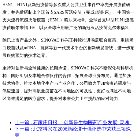
H5N1、H1N1及新冠疫情等多次重大公共卫生事件中率先开展疫苗研
发，并先后研制出全球首支SARS灭活疫苗（完成I期临床）、中国第一
支大流行流感灭活疫苗（H5N1）盼尔来福®、全球首支甲型H1N1流感
疫苗盼尔来福.1®，以及全球应用最广泛的新冠灭活疫苗克尔来福®。
除已上市产品之外，SINOVAC 科兴正持续推进涵盖联合疫苗、重组蛋
白疫苗以及mRNA、抗体等新一代技术平台的创新研发管线，进一步拓
展疾病预防的技术边界。
秉持对创新与全球健康的长期承诺，SINOVAC 科兴不断深化与科研机
构、国际组织及本地合作伙伴的合作，拓展全球业务布局。通过加强
技术协作、推动本地化生产与产业合作，公司致力于加快疫苗研发与
供应速度，提升高质量疫苗在不同地区的可及性，更好地满足不同地
区尚未满足的医疗需求，提升对未来公共卫生挑战的应对能力。
上一篇
: 石家庄日报： 创新是生物医药产业发展“灵魂”
下一篇
: 北京科兴在2006新经济十强评选中荣获三项殊
荣