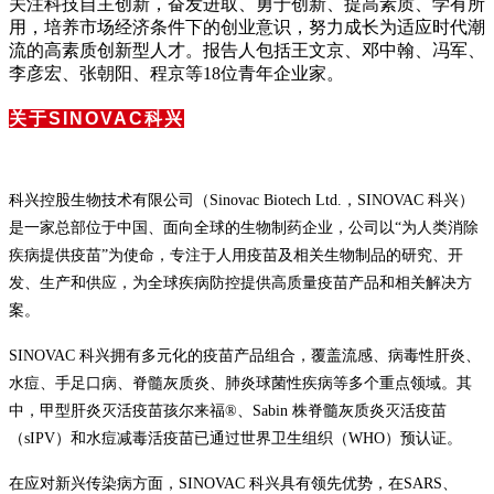
关注科技自主创新，奋发进取、勇于创新、提高素质、学有所
用，培养市场经济条件下的创业意识，努力成长为适应时代潮
流的高素质创新型人才。报告人包括王文京、邓中翰、冯军、
李彦宏、张朝阳、程京等
18
位青年企业家。
关于SINOVAC科兴
科兴控股生物技术有限公司（Sinovac Biotech Ltd.，SINOVAC 科兴）
是一家总部位于中国、面向全球的生物制药企业，公司以“为人类消除
疾病提供疫苗”为使命，专注于人用疫苗及相关生物制品的研究、开
发、生产和供应，为全球疾病防控提供高质量疫苗产品和相关解决方
案。
SINOVAC 科兴拥有多元化的疫苗产品组合，覆盖流感、病毒性肝炎、
水痘、手足口病、脊髓灰质炎、肺炎球菌性疾病等多个重点领域。其
中，甲型肝炎灭活疫苗孩尔来福®、Sabin 株脊髓灰质炎灭活疫苗
（sIPV）和水痘减毒活疫苗已通过世界卫生组织（WHO）预认证。
在应对新兴传染病方面，SINOVAC 科兴具有领先优势，在SARS、