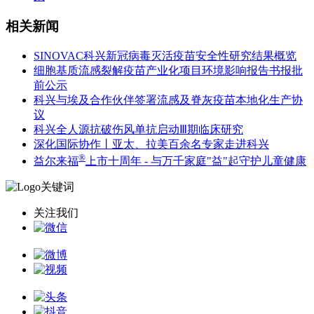
相关新闻
SINOVAC科兴新冠病毒灭活疫苗安全性研究结果概览
细胞基质流感裂解疫苗产业化项目环境影响报告书报批
前公示
科兴与埃及合作伙伴签署流感及脊灰疫苗本地化生产协
议
科兴全人源抗破伤风单抗启动Ⅲ期临床研究
深化国际协作丨亚太、拉美百余名专家走进科兴
®
益尔来福
上市十周年 - 与万千家庭"益"起守护儿童健康
关注我们