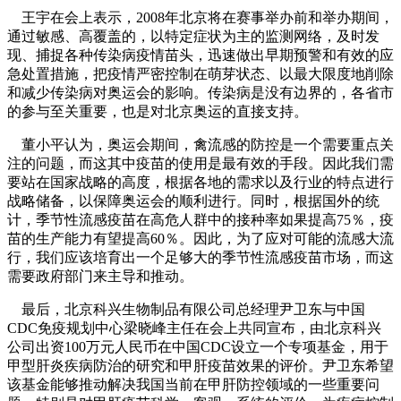
王宇在会上表示，2008年北京将在赛事举办前和举办期间，
通过敏感、高覆盖的，以特定症状为主的监测网络，及时发
现、捕捉各种传染病疫情苗头，迅速做出早期预警和有效的应
急处置措施，把疫情严密控制在萌芽状态、以最大限度地削除
和减少传染病对奥运会的影响。传染病是没有边界的，各省市
的参与至关重要，也是对北京奥运的直接支持。
董小平认为，奥运会期间，禽流感的防控是一个需要重点关
注的问题，而这其中疫苗的使用是最有效的手段。因此我们需
要站在国家战略的高度，根据各地的需求以及行业的特点进行
战略储备，以保障奥运会的顺利进行。同时，根据国外的统
计，季节性流感疫苗在高危人群中的接种率如果提高75％，疫
苗的生产能力有望提高60％。因此，为了应对可能的流感大流
行，我们应该培育出一个足够大的季节性流感疫苗市场，而这
需要政府部门来主导和推动。
最后，北京科兴生物制品有限公司总经理尹卫东与中国
CDC免疫规划中心梁晓峰主任在会上共同宣布，由北京科兴
公司出资100万元人民币在中国CDC设立一个专项基金，用于
甲型肝炎疾病防治的研究和甲肝疫苗效果的评价。尹卫东希望
该基金能够推动解决我国当前在甲肝防控领域的一些重要问