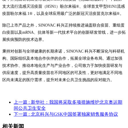
支大流行流感灭活疫苗（H5N1）盼尔来福®、全球首支甲型H1N1流感
疫苗盼尔来福.1®，以及全球应用最广泛的新冠灭活疫苗克尔来福®。
除已上市产品之外，SINOVAC 科兴正持续推进涵盖联合疫苗、重组蛋
白疫苗以及mRNA、抗体等新一代技术平台的创新研发管线，进一步拓
展疾病预防的技术边界。
秉持对创新与全球健康的长期承诺，SINOVAC 科兴不断深化与科研机
构、国际组织及本地合作伙伴的合作，拓展全球业务布局。通过加强
技术协作、推动本地化生产与产业合作，公司致力于加快疫苗研发与
供应速度，提升高质量疫苗在不同地区的可及性，更好地满足不同地
区尚未满足的医疗需求，提升对未来公共卫生挑战的应对能力。
上一篇
: 新华社：我国将采取多项措施维护北京奥运期
间公共卫生安全
下一篇
: 北京科兴与GSK中国签署独家销售服务协议
相关新闻