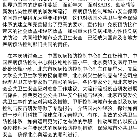
世界范围内的肆虐和蔓延。而近年来，面对SARS、禽流感等
新发传染性疾病的暴发和流行，疾病预防控制和城市安全保障
的问题已显得尤为重要和迫切，这也对我国公共卫生安全保障
体系的建立和完善提出了更高的要求。宣传推广免疫预防接种
带来的社会效益和经济效益，加强重大传染病和地方性传染病
的防治，共同维护城市公共卫生安全，已经成为国家及各地方
疾病预防控制部门共同的责任。
在本次研讨会上，中国疾病预防控制中心副主任杨维中、中
国疾病预防控制中心科技处处长董小平、北京奥组委医疗卫生
处处长甄小珍、北京市疾病预防控制中心副主任庞星火、复旦
大学公共卫生学院教授俞顺章、北京科兴生物制品有限公司总
经理尹卫东等专家做了精彩的演讲。各位专家分别就北京奥运
会公共卫生安全应对准备工作建议、大流行流感疫苗研发进展
与储备、雅典奥运会公共卫生安全措施与经验、北京市突发公
共卫生事件的应对策略及措施、甲肝控制与城市安全以及疾病
控制与疫苗研发等做了专题报告，介绍国内外经验、探讨如何
进一步利用科技手段建立和完善规范、有序、高效的公共卫生
防控体系，如何运用更为行之有效的手段，推动和宣传以疫苗
免疫接种为主要形式的疾病预防控制措施，保障城市公共卫生
安全，确保北京奥运会的顺利进行。