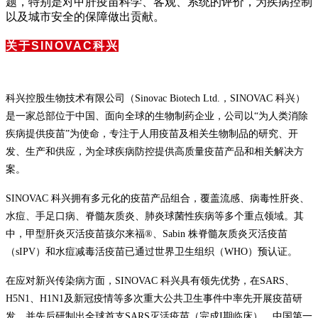
题，特别是对甲肝疫苗科学、客观、系统的评价，为疾病控制
以及城市安全的保障做出贡献。
关于SINOVAC科兴
科兴控股生物技术有限公司（Sinovac Biotech Ltd.，SINOVAC 科兴）
是一家总部位于中国、面向全球的生物制药企业，公司以“为人类消除
疾病提供疫苗”为使命，专注于人用疫苗及相关生物制品的研究、开
发、生产和供应，为全球疾病防控提供高质量疫苗产品和相关解决方
案。
SINOVAC 科兴拥有多元化的疫苗产品组合，覆盖流感、病毒性肝炎、
水痘、手足口病、脊髓灰质炎、肺炎球菌性疾病等多个重点领域。其
中，甲型肝炎灭活疫苗孩尔来福®、Sabin 株脊髓灰质炎灭活疫苗
（sIPV）和水痘减毒活疫苗已通过世界卫生组织（WHO）预认证。
在应对新兴传染病方面，SINOVAC 科兴具有领先优势，在SARS、
H5N1、H1N1及新冠疫情等多次重大公共卫生事件中率先开展疫苗研
发，并先后研制出全球首支SARS灭活疫苗（完成I期临床）、中国第一