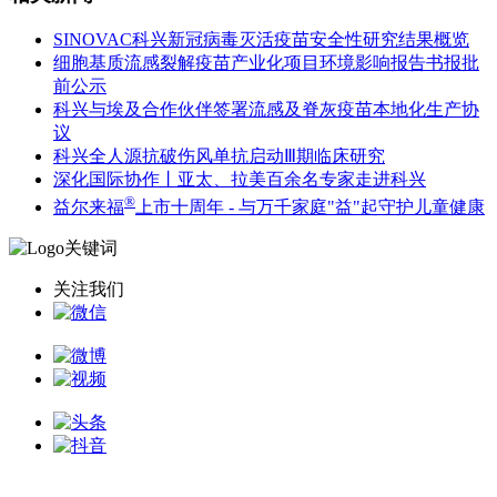
SINOVAC科兴新冠病毒灭活疫苗安全性研究结果概览
细胞基质流感裂解疫苗产业化项目环境影响报告书报批
前公示
科兴与埃及合作伙伴签署流感及脊灰疫苗本地化生产协
议
科兴全人源抗破伤风单抗启动Ⅲ期临床研究
深化国际协作丨亚太、拉美百余名专家走进科兴
®
益尔来福
上市十周年 - 与万千家庭"益"起守护儿童健康
关注我们