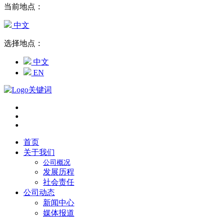
当前地点：
中文
选择地点：
中文
EN
首页
关于我们
公司概况
发展历程
社会责任
公司动态
新闻中心
媒体报道