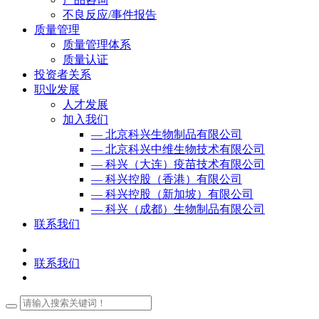
不良反应/事件报告
质量管理
质量管理体系
质量认证
投资者关系
职业发展
人才发展
加入我们
— 北京科兴生物制品有限公司
— 北京科兴中维生物技术有限公司
— 科兴（大连）疫苗技术有限公司
— 科兴控股（香港）有限公司
— 科兴控股（新加坡）有限公司
— 科兴（成都）生物制品有限公司
联系我们
联系我们