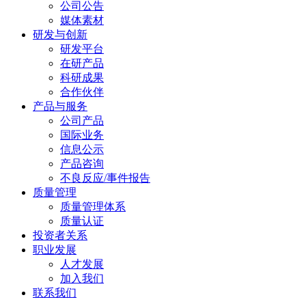
公司公告
媒体素材
研发与创新
研发平台
在研产品
科研成果
合作伙伴
产品与服务
公司产品
国际业务
信息公示
产品咨询
不良反应/事件报告
质量管理
质量管理体系
质量认证
投资者关系
职业发展
人才发展
加入我们
联系我们