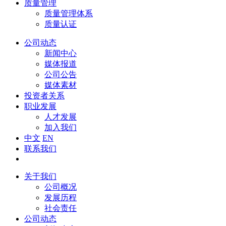
质量管理
质量管理体系
质量认证
公司动态
新闻中心
媒体报道
公司公告
媒体素材
投资者关系
职业发展
人才发展
加入我们
中文
EN
联系我们
关于我们
公司概况
发展历程
社会责任
公司动态