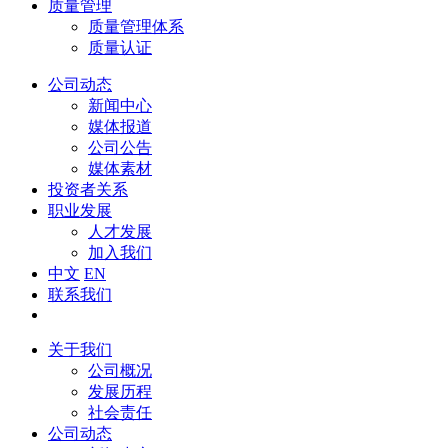
质量管理
质量管理体系
质量认证
公司动态
新闻中心
媒体报道
公司公告
媒体素材
投资者关系
职业发展
人才发展
加入我们
中文
EN
联系我们
关于我们
公司概况
发展历程
社会责任
公司动态