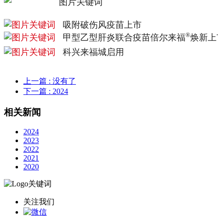
吸附破伤风疫苗上市
®
甲型乙型肝炎联合疫苗倍尔来福
焕新上
科兴来福城启用
上一篇
: 没有了
下一篇
: 2024
相关新闻
2024
2023
2022
2021
2020
关注我们