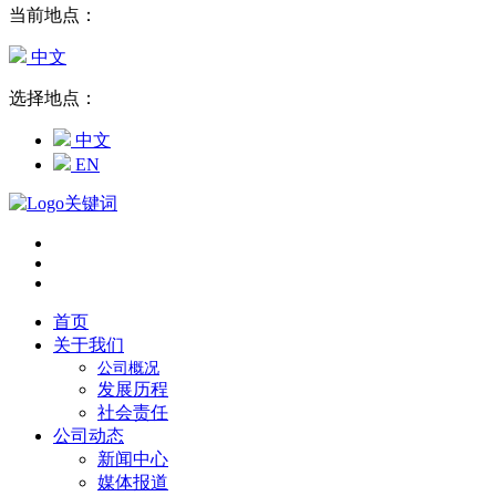
当前地点：
中文
选择地点：
中文
EN
首页
关于我们
公司概况
发展历程
社会责任
公司动态
新闻中心
媒体报道