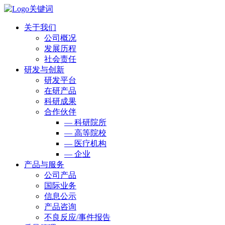
关于我们
公司概况
发展历程
社会责任
研发与创新
研发平台
在研产品
科研成果
合作伙伴
— 科研院所
— 高等院校
— 医疗机构
— 企业
产品与服务
公司产品
国际业务
信息公示
产品咨询
不良反应/事件报告